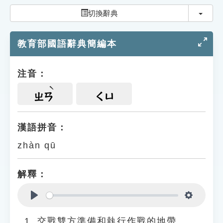
索引選單
切換
切換辭典
知識索引
教育部國語辭典簡編本
單字索引
生命大百科索引
注音：
遊戲專區
ㄓㄢ
ㄑㄩ
教學應用
漢語拼音：
zhàn qū
貓頭鷹博士
解釋：
Play
Settings
交戰雙方準備和執行作戰的地帶。