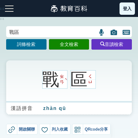
跳
登入
:::
到
主
:::
要
內
語
圖
開
容
注音索引圖示
筆畫索引圖示
部首索引表圖示
言
片
啟
詞條檢索
全文檢索
音讀檢索
搜
搜
鍵
尋
尋
盤
圖
圖
圖
示
示
示
戰
區
ㄓ
ㄑ
ˋ
ㄢ
ㄩ
網站導覽
漢語拼音
zhàn qū
生字詞彙表
成語故事
開啟關聯
列入收藏
QRcode分享