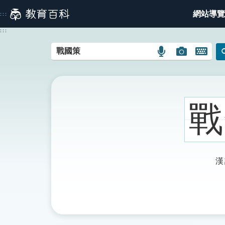
跳
網站導覽
:::
到
主
:::
要
內
語
圖
開
容
言
片
啟
搜
搜
鍵
尋
尋
盤
圖
圖
圖
戰
示
示
示
漢