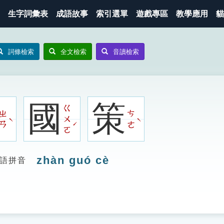
生字詞彙表
成語故事
索引選單
遊戲專區
教學應用
貓
詞條檢索
全文檢索
音讀檢索
國
策
ㄍ
ㄓ
ㄘ
ㄨ
ˋ
ˋ
ˊ
ㄢ
ㄜ
ㄛ
zhàn guó cè
語拼音