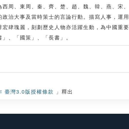
為西周、東周、秦、齊、楚、趙、魏、韓、燕、宋
的政治大事及當時策士的言論行動。描寫人事，運
辭宏肆瑰麗，刻劃歷史人物亦活躍生動，為中國重
書」、「國策」、「長書」。
作 臺灣3.0版授權條款
」釋出