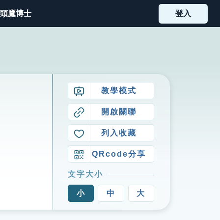
頭鷹博士
登入
教學模式
開啟關聯
列入收藏
QRcode分享
文字大小
小
中
大