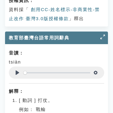
授權資訊：
資料採「
創用CC-姓名標示-非商業性-禁
止改作 臺灣3.0版授權條款
」釋出
教育部臺灣台語常用詞辭典
音讀：
tsiàn
Play
Settings
解釋：
[
動詞
]
打仗。
例如：
戰輸