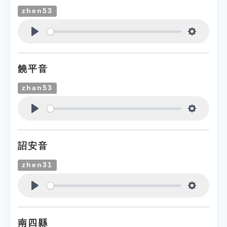
zhen53
Play
Settings
饒平音
zhan53
Play
Settings
詔安音
zhen31
Play
Settings
南四縣