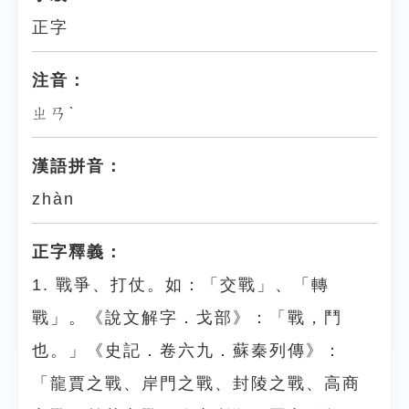
正字
注音：
ㄓㄢˋ
漢語拼音：
zhàn
正字釋義：
1. 戰爭、打仗。如：「交戰」、「轉
戰」。《說文解字．戈部》：「戰，鬥
也。」《史記．卷六九．蘇秦列傳》：
「龍賈之戰、岸門之戰、封陵之戰、高商