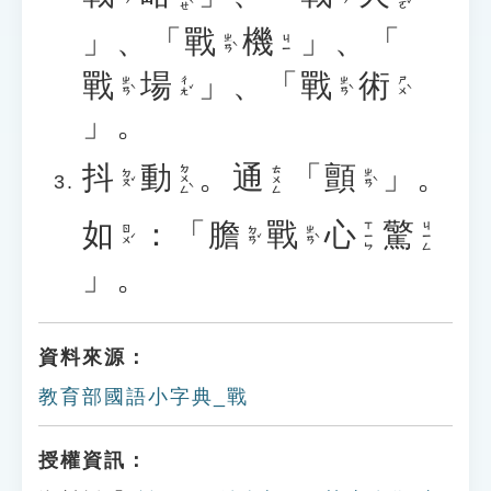
」、「
戰
機
」、「
ㄓㄢˋ
ㄐㄧ
戰
場
」、「
戰
術
ㄓㄢˋ
ㄔㄤˇ
ㄓㄢˋ
ㄕㄨˋ
」。
抖
動
。
通
「
顫
」。
ㄉㄨㄥˋ
ㄊㄨㄥ
ㄉㄡˇ
ㄓㄢˋ
如
：「
膽
戰
心
驚
ㄒㄧㄣ
ㄐㄧㄥ
ㄖㄨˊ
ㄉㄢˇ
ㄓㄢˋ
」。
資料來源：
教育部國語小字典_戰
授權資訊：