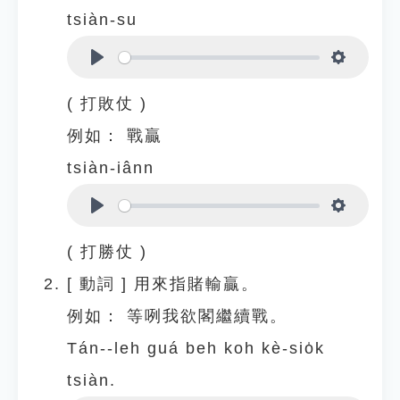
tsiàn-su
Play
Settings
( 打敗仗 )
例如：
戰贏
tsiàn-iânn
Play
Settings
( 打勝仗 )
[
動詞
]
用來指賭輸贏。
例如：
等咧我欲閣繼續戰。
Tán--leh guá beh koh kè-sio̍k
tsiàn.