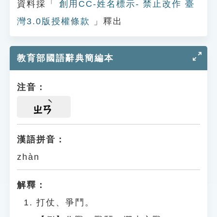
資料採「
創用CC-姓名標示- 禁止改作 臺
灣3.0版授權條款
」釋出
教育部國語辭典簡編本
注音：
ㄓㄢ
漢語拼音：
zhàn
解釋：
打仗、爭鬥。