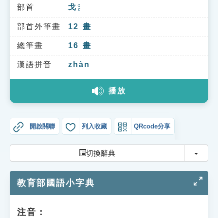
索引選單
部首
戈
ㄍㄜ
知識索引
部首外筆畫
12
畫
單字索引
總筆畫
16
畫
生命大百科索引
漢語拼音
zhàn
播放
遊戲專區
教學應用
開啟關聯
列入收藏
QRcode分享
貓頭鷹博士
切換
切換辭典
教育部國語小字典
注音：