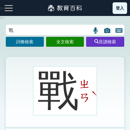
跳
登入
:::
到
主
:::
要
內
語
圖
開
容
注音索引圖示
筆畫索引圖示
部首索引表圖示
言
片
啟
詞條檢索
全文檢索
音讀檢索
搜
搜
鍵
尋
尋
盤
圖
圖
圖
示
示
示
戰
ㄓ
網站導覽
ˋ
ㄢ
生字詞彙表
成語故事