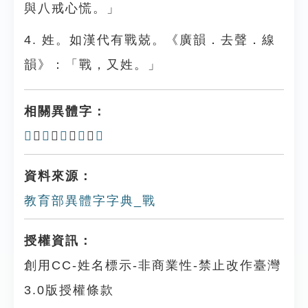
與八戒心慌。」
4. 姓。如漢代有戰兢。《廣韻．去聲．線
韻》：「戰，又姓。」
相關異體字：
𡃣
、
战
、
𣥭
、
戦
、
𣥎
資料來源：
教育部異體字字典_戰
授權資訊：
創用CC-姓名標示-非商業性-禁止改作臺灣
3.0版授權條款