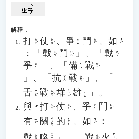
ㄓㄢ
解釋：
打
仗
、
爭
鬥
。
如
ㄉㄚˇ
ㄓㄤˋ
ㄉㄡˋ
ㄖㄨˊ
ㄓㄥ
：「
戰
鬥
」、「
戰
ㄓㄢˋ
ㄉㄡˋ
ㄓㄢˋ
爭
」、「
備
戰
ㄅㄟˋ
ㄓㄢˋ
ㄓㄥ
」、「
抗
戰
」、「
ㄎㄤˋ
ㄓㄢˋ
舌
戰
群
雄
」。
ㄑㄩㄣˊ
ㄒㄩㄥˊ
ㄕㄜˊ
ㄓㄢˋ
與
打
仗
、
爭
鬥
ㄉㄚˇ
ㄓㄤˋ
ㄉㄡˋ
ㄓㄥ
ㄩˇ
有
關
的
。
如
：「
ㄍㄨㄢ
˙ㄉㄜ
ㄧㄡˇ
ㄖㄨˊ
戰
略
」、「
戰
火
ㄌㄩㄝˋ
ㄏㄨㄛˇ
ㄓㄢˋ
ㄓㄢˋ