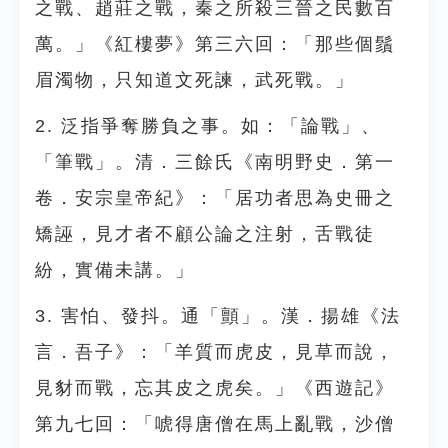
之戰、趙莊之戰，秦之所殺三晉之民數百
萬。」《紅樓夢》第三六回：「那些個鬚
眉濁物，只知道文死諫，武死戰。」
2. 泛指爭奪勝負之事。如：「論戰」、
「筆戰」。清．三餘氏《南明野史．第一
卷．安宗皇帝紀》：「居功者思為史冊之
矯誣，見才者不顧公論之注射，舌戰徒
紛，實備未講。」
3. 害怕、發抖。通「顫」。漢．揚雄《法
言．吾子》：「羊質而虎皮，見草而說，
見豺而戰，忘其皮之虎矣。」《西遊記》
第九七回：「唬得唐僧在馬上亂戰，沙僧