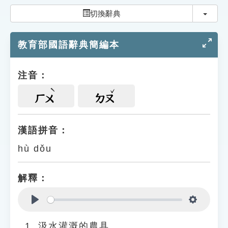
索引選單
切換
切換辭典
知識索引
教育部國語辭典簡編本
單字索引
生命大百科索引
注音：
遊戲專區
ㄏㄨ
ㄉㄡ
教學應用
漢語拼音：
hù dǒu
貓頭鷹博士
解釋：
Play
Settings
汲水灌溉的農具。