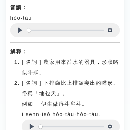
音讀：
hòo-táu
Play
Settings
解釋：
[
名詞
]
農家用來舀水的器具，形狀略
似斗狀。
[
名詞
]
下排齒比上排齒突出的嘴形。
俗稱「地包天」。
例如：
伊生做戽斗戽斗。
I senn-tsò hòo-táu-hòo-táu.