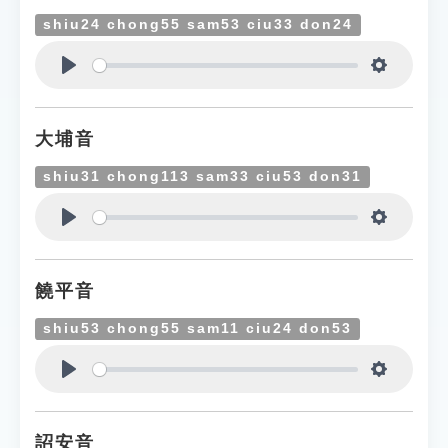
shiu24 chong55 sam53 ciu33 don24
Play
Settings
大埔音
shiu31 chong113 sam33 ciu53 don31
Play
Settings
饒平音
shiu53 chong55 sam11 ciu24 don53
Play
Settings
詔安音