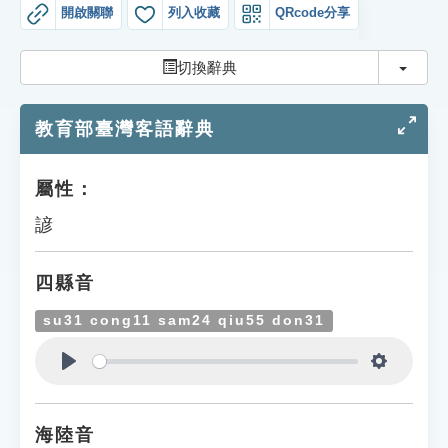
索引選單
開啟關聯
列入收藏
QRcode分享
知識索引
切換
切換辭典
單字索引
教育部臺灣客語辭典
生命大百科索引
遊戲專區
屬性：
諺
教學應用
四縣音
貓頭鷹博士
su31 cong11 sam24 qiu55 don31
Play
Settings
海陸音