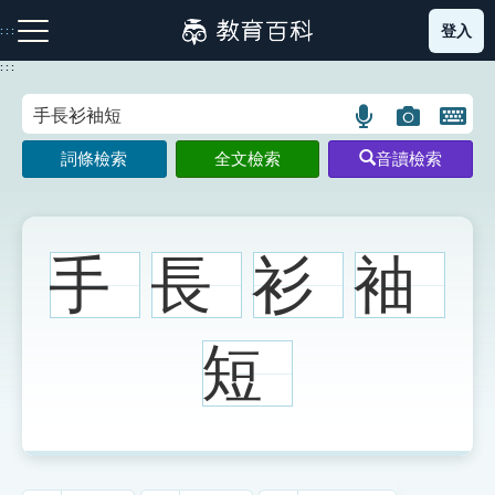
跳
登入
:::
到
主
:::
要
內
語
圖
開
容
注音索引圖示
筆畫索引圖示
部首索引表圖示
言
片
啟
詞條檢索
全文檢索
音讀檢索
搜
搜
鍵
尋
尋
盤
圖
圖
圖
示
示
示
手
長
衫
袖
網站導覽
短
生字詞彙表
成語故事