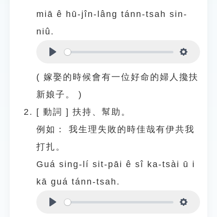
miā ê hū-jîn-lâng tánn-tsah sin-
niû.
Play
Settings
( 嫁娶的時候會有一位好命的婦人攙扶
新娘子。 )
[
動詞
]
扶持、幫助。
例如：
我生理失敗的時佳哉有伊共我
打扎。
Guá sing-lí sit-pāi ê sî ka-tsài ū i
kā guá tánn-tsah.
Play
Settings