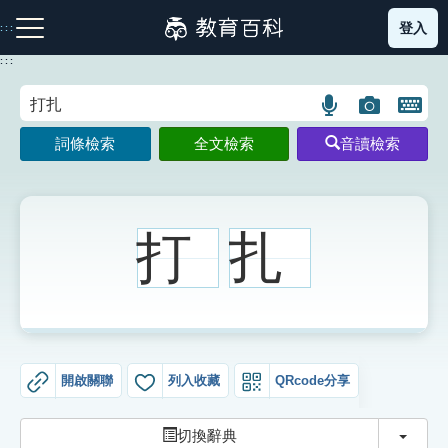
跳
登入
:::
到
主
:::
要
內
語
圖
開
容
注音索引圖示
筆畫索引圖示
部首索引表圖示
言
片
啟
詞條檢索
全文檢索
音讀檢索
搜
搜
鍵
尋
尋
盤
圖
圖
圖
示
示
示
打
扎
網站導覽
生字詞彙表
開啟關聯
列入收藏
QRcode分享
成語故事
切換
切換辭典