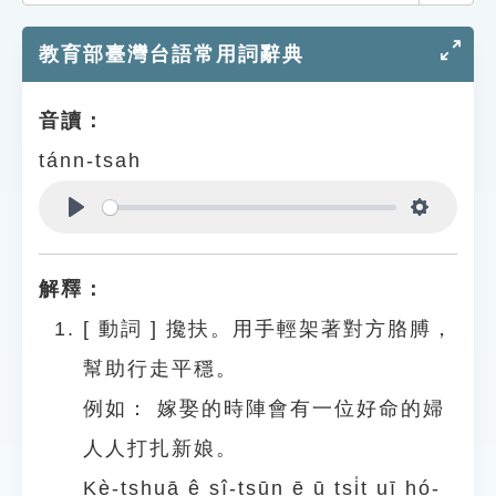
索引選單
教育部臺灣台語常用詞辭典
知識索引
單字索引
音讀：
生命大百科索引
tánn-tsah
遊戲專區
Play
Settings
教學應用
解釋：
貓頭鷹博士
[
動詞
]
攙扶。用手輕架著對方胳膊，
幫助行走平穩。
例如：
嫁娶的時陣會有一位好命的婦
人人打扎新娘。
Kè-tshuā ê sî-tsūn ē ū tsi̍t uī hó-