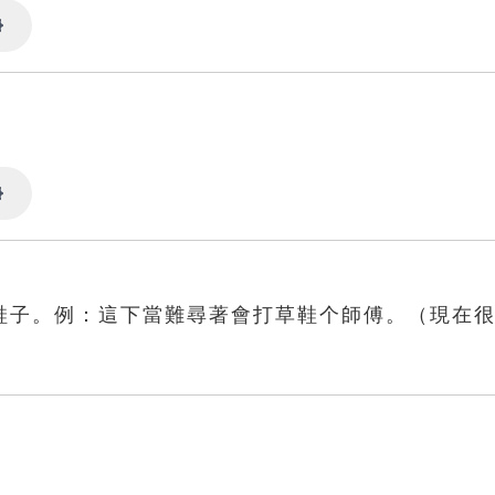
Settings
Settings
鞋子。例：這下當難尋著會打草鞋个師傅。（現在