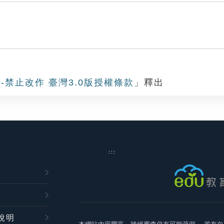
-禁止改作 臺灣3.0版授權條款
」釋出
:::
說明