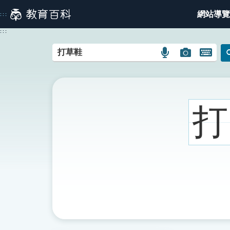
跳
網站導覽
:::
到
主
:::
要
內
語
圖
開
容
言
片
啟
搜
搜
鍵
尋
尋
盤
圖
圖
圖
打
示
示
示