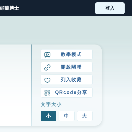
頭鷹博士
登入
教學模式
開啟關聯
列入收藏
QRcode分享
文字大小
小
中
大