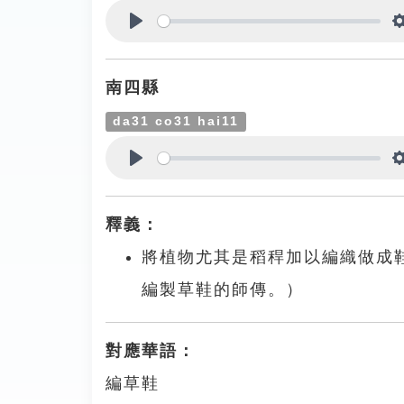
Play
南四縣
da31 co31 hai11
Play
釋義：
將植物尤其是稻稈加以編織做成
編製草鞋的師傳。）
對應華語：
編草鞋