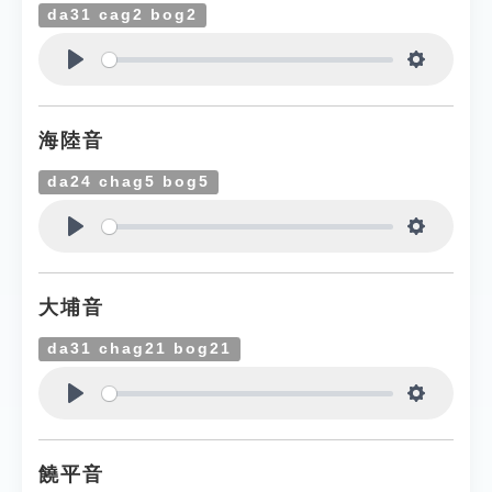
da31 cag2 bog2
Play
Settings
海陸音
da24 chag5 bog5
Play
Settings
大埔音
da31 chag21 bog21
Play
Settings
饒平音