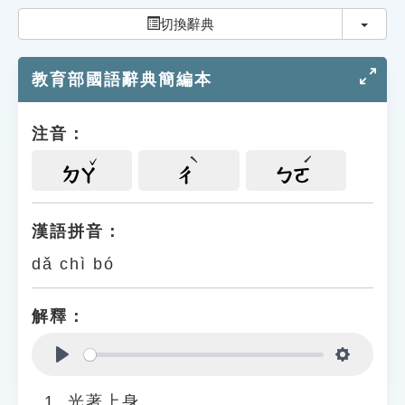
索引選單
切換
切換辭典
知識索引
教育部國語辭典簡編本
單字索引
生命大百科索引
注音：
遊戲專區
ㄉㄚ
ㄔ
ㄅㄛ
教學應用
漢語拼音：
dǎ chì bó
貓頭鷹博士
解釋：
Play
Settings
光著上身。