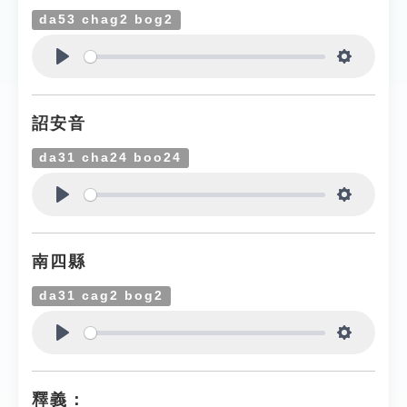
da53 chag2 bog2
Play
Settings
詔安音
da31 cha24 boo24
Play
Settings
南四縣
da31 cag2 bog2
Play
Settings
釋義：