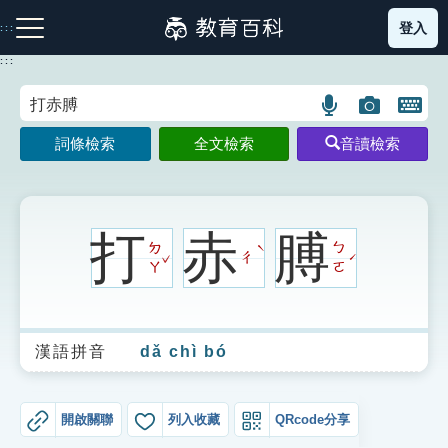
跳
登入
:::
到
主
:::
要
內
語
圖
開
容
注音索引圖示
筆畫索引圖示
部首索引表圖示
言
片
啟
詞條檢索
全文檢索
音讀檢索
搜
搜
鍵
尋
尋
盤
圖
圖
圖
示
示
示
打
赤
膊
ㄉ
ㄅ
ˋ
ˇ
ㄔ
ˊ
ㄚ
ㄛ
網站導覽
漢語拼音
dǎ chì bó
生字詞彙表
成語故事
開啟關聯
列入收藏
QRcode分享