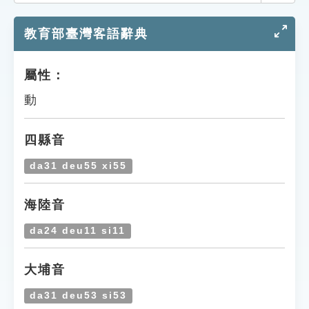
索引選單
教育部臺灣客語辭典
知識索引
單字索引
屬性：
生命大百科索引
動
遊戲專區
四縣音
教學應用
da31 deu55 xi55
貓頭鷹博士
海陸音
da24 deu11 si11
大埔音
da31 deu53 si53