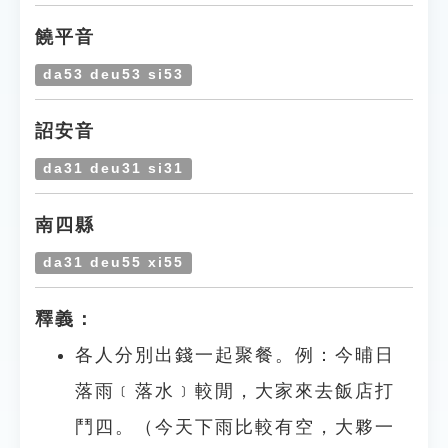
饒平音
da53 deu53 si53
詔安音
da31 deu31 si31
南四縣
da31 deu55 xi55
釋義：
各人分別出錢一起聚餐。例：今晡日
落雨﹝落水﹞較閒，大家來去飯店打
鬥四。（今天下雨比較有空，大夥一