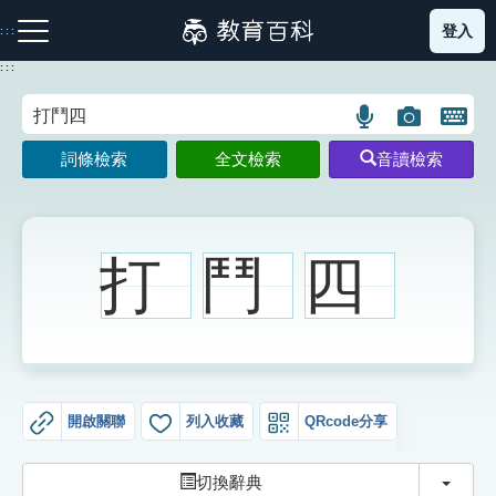
跳
登入
:::
到
主
:::
要
內
語
圖
開
容
注音索引圖示
筆畫索引圖示
部首索引表圖示
言
片
啟
詞條檢索
全文檢索
音讀檢索
搜
搜
鍵
尋
尋
盤
圖
圖
圖
示
示
示
打
鬥
四
網站導覽
生字詞彙表
開啟關聯
列入收藏
QRcode分享
成語故事
切換
切換辭典