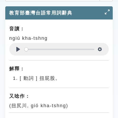
索引選單
教育部臺灣台語常用詞辭典
知識索引
單字索引
音讀：
生命大百科索引
ngiú kha-tshng
遊戲專區
Play
Settings
教學應用
解釋：
貓頭鷹博士
[
動詞
]
扭屁股。
又唸作：
(扭尻川, gió kha-tshng)