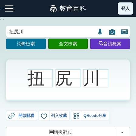
跳
登入
:::
到
主
:::
要
內
語
圖
開
容
注音索引圖示
筆畫索引圖示
部首索引表圖示
言
片
啟
詞條檢索
全文檢索
音讀檢索
搜
搜
鍵
尋
尋
盤
圖
圖
圖
示
示
示
扭
尻
川
網站導覽
生字詞彙表
開啟關聯
列入收藏
QRcode分享
成語故事
切換
切換辭典