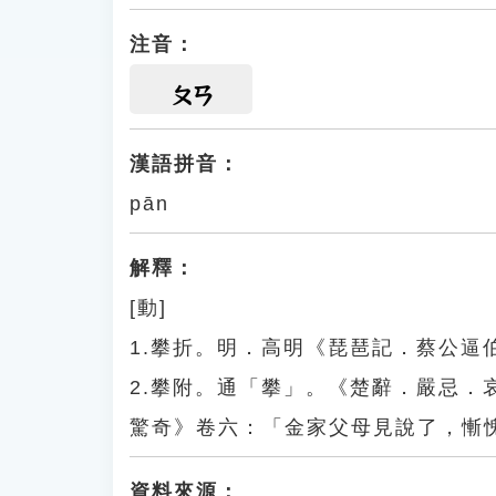
注音：
ㄆㄢ
漢語拼音：
pān
解釋：
[動]
1.攀折。明．高明《琵琶記．蔡公
2.攀附。通「攀」。《楚辭．嚴忌
驚奇》卷六：「金家父母見說了，慚
資料來源：