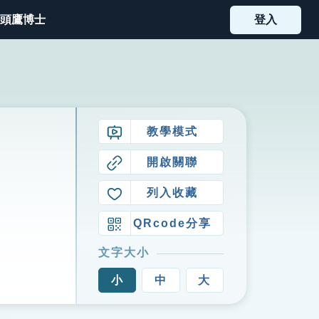
頭鷹博士
登入
教學模式
開啟關聯
列入收藏
QRcode分享
文字大小
小
中
大