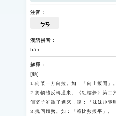
注音：
ㄅㄢ
漢語拼音：
bān
解釋：
[動]
1.向某一方向拉。如：「向上扳開」
2.將物體反轉過來。《紅樓夢》第
個婆子卻跟了進來，說：『妹妹睡覺
3.挽回頹勢。如：「將比數扳平」。