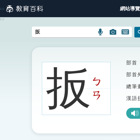
跳
網站導覽
:::
到
主
:::
要
內
語
圖
開
容
言
片
啟
搜
搜
鍵
尋
尋
盤
圖
圖
圖
部首
扳
示
示
示
部首
ㄅ
總筆
ㄢ
漢語