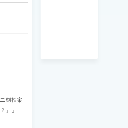
。」
《二刻拍案
他？』」