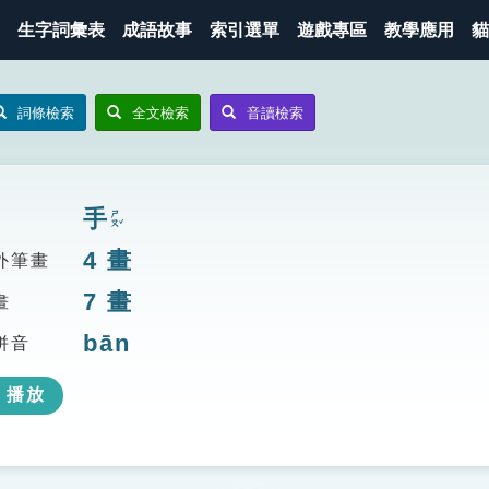
生字詞彙表
成語故事
索引選單
遊戲專區
教學應用
貓
詞條檢索
全文檢索
音讀檢索
手
ㄕㄡˇ
4
畫
外筆畫
7
畫
畫
bān
拼音
播放