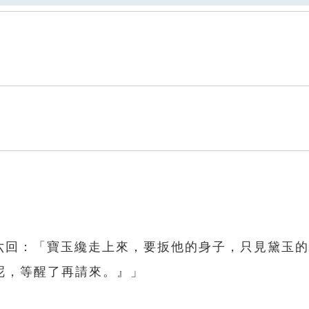
。
二六回：「寶玉纔走上來，要扳他的身子，只見黛玉
呢，等醒了再請來。』」