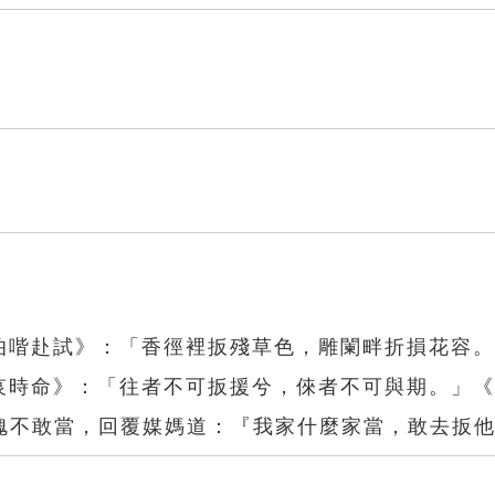
逼伯喈赴試》：「香徑裡扳殘草色，雕闌畔折損花容
．哀時命》：「往者不可扳援兮，倈者不可與期。」
愧不敢當，回覆媒媽道：『我家什麼家當，敢去扳