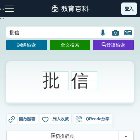
跳
登入
:::
到
主
:::
要
內
語
圖
開
容
注音索引圖示
筆畫索引圖示
部首索引表圖示
言
片
啟
詞條檢索
全文檢索
音讀檢索
搜
搜
鍵
尋
尋
盤
圖
圖
圖
示
示
示
批
信
網站導覽
生字詞彙表
開啟關聯
列入收藏
QRcode分享
成語故事
切換
切換辭典