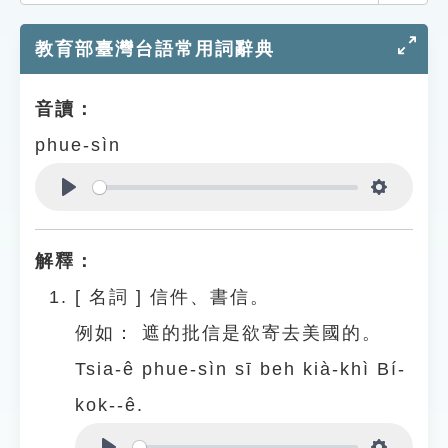
索引選單
教育部臺灣台語常用詞辭典
知識索引
單字索引
音讀：
生命大百科索引
phue-sìn
遊戲專區
Play
Settings
教學應用
解釋：
貓頭鷹博士
[
名詞
]
信件、書信。
例如：
遮的批信是欲寄去美國的。
Tsia-ê phue-sìn sī beh kià-khì Bí-
kok--ê.