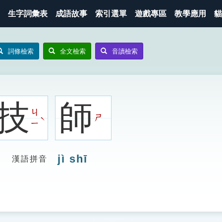
生字詞彙表
成語故事
索引選單
遊戲專區
教學應用
貓
詞條檢索
全文檢索
音讀檢索
技
師
ㄐ
ㄕ
ˋ
ㄧ
jì shī
漢語拼音