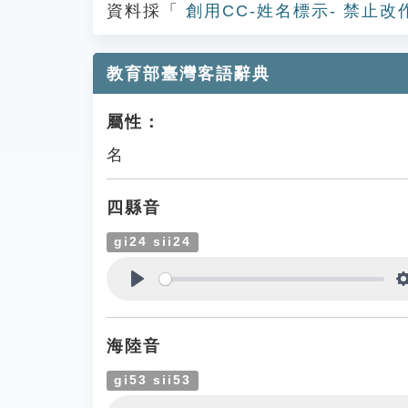
資料採「
創用CC-姓名標示- 禁止改
教育部臺灣客語辭典
屬性：
名
四縣音
gi24 sii24
Play
海陸音
gi53 sii53