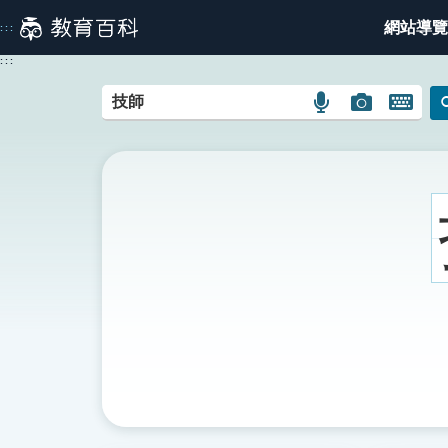
跳
網站導覽
:::
到
主
:::
要
內
語
圖
開
容
言
片
啟
搜
搜
鍵
尋
尋
盤
圖
圖
圖
示
示
示