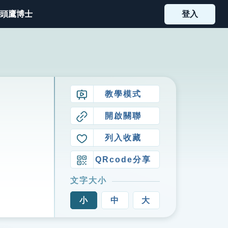
頭鷹博士
登入
教學模式
開啟關聯
列入收藏
QRcode分享
文字大小
小
中
大