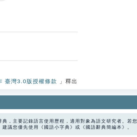
Settings
作 臺灣3.0版授權條款
」釋出
辭典，主要記錄語言使用歷程，適用對象為語文研究者。若
，建議您優先使用《國語小字典》或《國語辭典簡編本》。