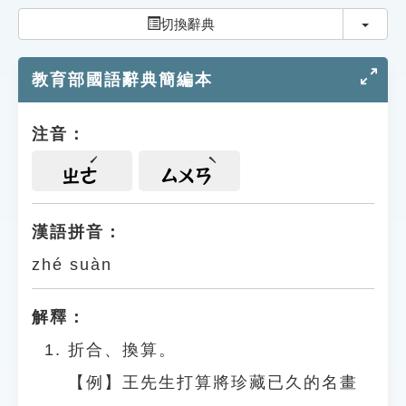
索引選單
切換
切換辭典
知識索引
教育部國語辭典簡編本
單字索引
生命大百科索引
注音：
遊戲專區
ㄓㄜ
ㄙㄨㄢ
教學應用
漢語拼音：
zhé suàn
貓頭鷹博士
解釋：
折合、換算。
【例】王先生打算將珍藏已久的名畫