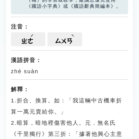
（職）的學習或教學，建議您優先使用
《國語小字典》或《國語辭典簡編本》。
注音：
ㄓㄜ
ㄙㄨㄢ
漢語拼音：
zhé suàn
解釋：
1.折合、換算。如：「我這輛中古機車折
算一萬元賣給你。」
2.暗算，暗地裡傷害他人。元．無名氏
《千里獨行》第三折：「據著他興心主意