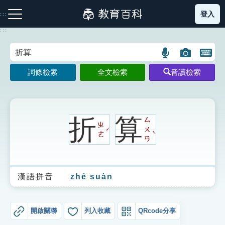
跳
登入
:::
到
主
:::
要
內
語
圖
開
容
注音索引圖示
筆畫索引圖示
部首索引表圖示
言
片
啟
詞條檢索
全文檢索
音讀檢索
搜
搜
鍵
尋
尋
盤
圖
圖
圖
示
示
示
折
算
ㄙ
ㄓ
ㄨ
ˊ
ˋ
ㄜ
ㄢ
網站導覽
漢語拼音
zhé suàn
生字詞彙表
成語故事
開啟關聯
列入收藏
QRcode分享