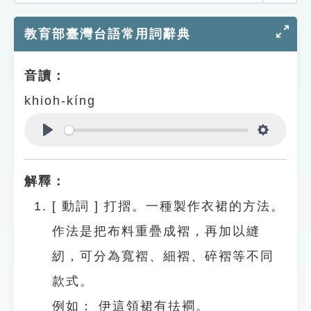
索引選單
教育部臺灣台語常用詞辭典
知識索引
單字索引
音讀：
生命大百科索引
khioh-kíng
遊戲專區
Play
Settings
教學應用
解釋：
貓頭鷹博士
[
動詞
]
打摺。一種製作衣裙的方法。
作法是把布料重疊成褶，再加以縫
紉，可分為寬褶、細褶、碎褶等不同
款式。
例如：
伊這領裙有抾襇。