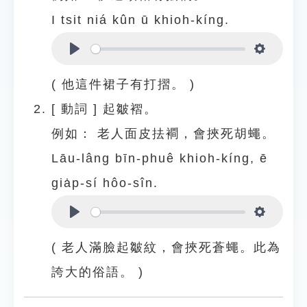
I tsit niá kûn ū khioh-kíng.
Play
Settings
( 他這件裙子有打摺。 )
[
動詞
]
起皺褶。
例如：
老人面皮抾襇，會挾死胡蠅。
Lāu-lâng bīn-phuê khioh-kíng, ē
gia̍p-sí hôo-sîn.
Play
Settings
( 老人滿臉起皺紋，會挾死蒼蠅。此為
誇大的俗語。 )