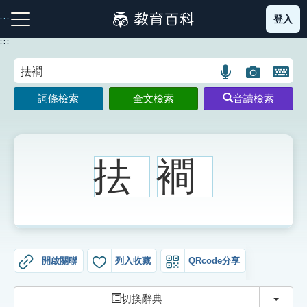
跳
登入
:::
到
主
:::
要
內
語
圖
開
容
注音索引圖示
筆畫索引圖示
部首索引表圖示
言
片
啟
詞條檢索
全文檢索
音讀檢索
搜
搜
鍵
尋
尋
盤
圖
圖
圖
示
示
示
抾
襇
網站導覽
生字詞彙表
開啟關聯
列入收藏
QRcode分享
成語故事
切換
切換辭典