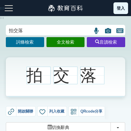
跳
登入
:::
到
主
:::
要
內
語
圖
開
容
注音索引圖示
筆畫索引圖示
部首索引表圖示
言
片
啟
詞條檢索
全文檢索
音讀檢索
搜
搜
鍵
尋
尋
盤
圖
圖
圖
示
示
示
拍
交
落
網站導覽
生字詞彙表
開啟關聯
列入收藏
QRcode分享
成語故事
切換
切換辭典