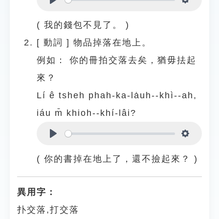
Play
Settings
( 我的錢包不見了。 )
[
動詞
]
物品掉落在地上。
例如：
你的冊拍交落去矣，猶毋抾起
來？
Lí ê tsheh phah-ka-la̍uh--khì--ah,
iáu m̄ khioh--khí-lâi?
Play
Settings
( 你的書掉在地上了，還不撿起來？ )
異用字：
扑交落,打交落