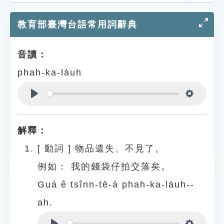
索引選單
教育部臺灣台語常用詞辭典
知識索引
單字索引
音讀：
生命大百科索引
phah-ka-la̍uh
遊戲專區
Play
Settings
教學應用
解釋：
貓頭鷹博士
[
動詞
]
物品遺失、不見了。
例如：
我的錢袋仔拍交落矣。
Guá ê tsînn-tē-á phah-ka-la̍uh--
ah.