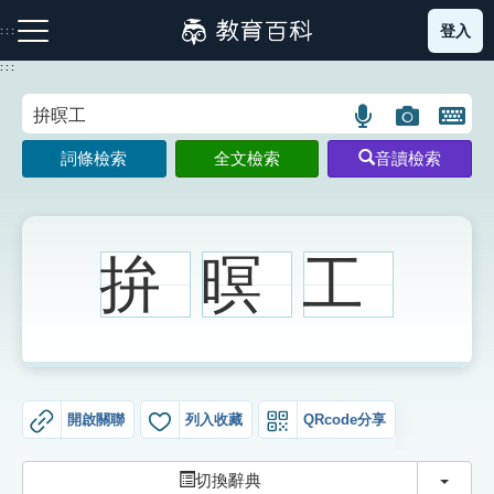
跳
登入
:::
到
主
:::
要
內
語
圖
開
容
注音索引圖示
筆畫索引圖示
部首索引表圖示
言
片
啟
詞條檢索
全文檢索
音讀檢索
搜
搜
鍵
尋
尋
盤
圖
圖
圖
示
示
示
拚
暝
工
網站導覽
生字詞彙表
開啟關聯
列入收藏
QRcode分享
成語故事
切換
切換辭典