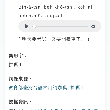
Bîn-á-tsài beh khó-tshì, koh ài
piànn-mê-kang--ah.
Play
Settings
( 明天要考試，又要開夜車了。 )
異用字：
拼暝工
詞條來源：
教育部臺灣台語常用詞辭典_拚暝工
授權資訊：