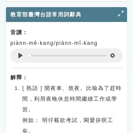
索引選單
教育部臺灣台語常用詞辭典
知識索引
單字索引
音讀：
生命大百科索引
piànn-mê-kang/piànn-mî-kang
遊戲專區
Play
Settings
教學應用
解釋：
貓頭鷹博士
[
熟語
]
開夜車、熬夜。比喻為了趕時
間，利用夜晚休息時間繼續工作或學
習。
例如：
明仔載欲考試，閣愛拚暝工
矣。