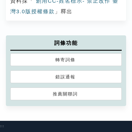
資料採「
創用CC-姓名標示- 禁止改作 臺
灣3.0版授權條款
」釋出
詞條功能
轉寄詞條
錯誤通報
推薦關聯詞
:::