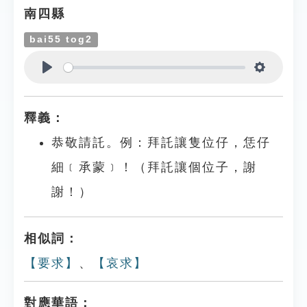
南四縣
bai55 tog2
Play
Settings
釋義：
恭敬請託。例：拜託讓隻位仔，恁仔
細﹝承蒙﹞！（拜託讓個位子，謝
謝！）
相似詞：
【要求】
、
【哀求】
對應華語：