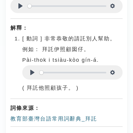
Play
Settings
解釋：
[
動詞
]
非常恭敬的請託別人幫助。
例如：
拜託伊照顧囡仔。
Pài-thok i tsiàu-kòo gín-á.
Play
Settings
( 拜託他照顧孩子。 )
詞條來源：
教育部臺灣台語常用詞辭典_拜託