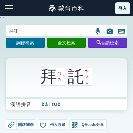
跳
登入
:::
到
主
:::
要
內
語
圖
開
容
注音索引圖示
筆畫索引圖示
部首索引表圖示
言
片
啟
詞條檢索
全文檢索
音讀檢索
搜
搜
鍵
尋
尋
盤
圖
圖
圖
示
示
示
拜
託
ㄊ
ㄅ
ㄨ
ˋ
ㄞ
ㄛ
網站導覽
漢語拼音
bài tuō
生字詞彙表
成語故事
開啟關聯
列入收藏
QRcode分享