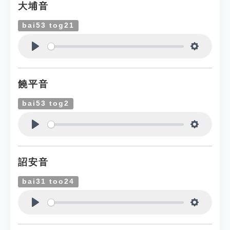
大埔音
bai53 tog21
Play
Settings
饒平音
bai53 tog2
Play
Settings
詔安音
bai31 too24
Play
Settings