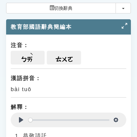
索引選單
切換
切換辭典
知識索引
教育部國語辭典簡編本
單字索引
生命大百科索引
注音：
遊戲專區
ㄅㄞ
ㄊㄨㄛ
教學應用
漢語拼音：
bài tuō
貓頭鷹博士
解釋：
Play
Settings
恭敬請託。