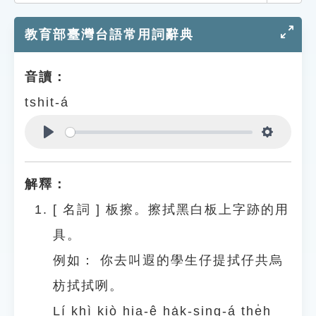
索引選單
教育部臺灣台語常用詞辭典
知識索引
單字索引
音讀：
生命大百科索引
tshit-á
遊戲專區
Play
Settings
教學應用
解釋：
貓頭鷹博士
[
名詞
]
板擦。擦拭黑白板上字跡的用
具。
例如：
你去叫遐的學生仔提拭仔共烏
枋拭拭咧。
Lí khì kiò hia-ê ha̍k-sing-á the̍h