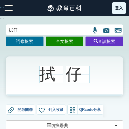
跳
登入
:::
到
主
:::
要
內
語
圖
開
容
注音索引圖示
筆畫索引圖示
部首索引表圖示
言
片
啟
詞條檢索
全文檢索
音讀檢索
搜
搜
鍵
尋
尋
盤
圖
圖
圖
示
示
示
拭
仔
網站導覽
生字詞彙表
開啟關聯
列入收藏
QRcode分享
成語故事
切換
切換辭典