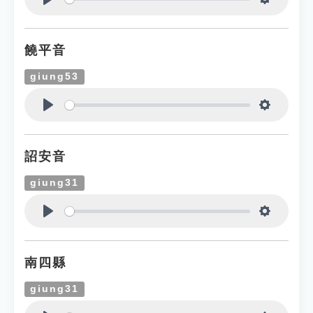
Play
Settings
饒平音
giung53
Play
Settings
詔安音
giung31
Play
Settings
南四縣
giung31