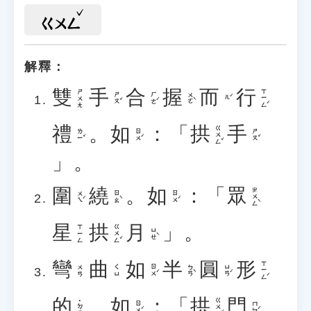
ㄍㄨㄥ
解釋：
雙
手
合
握
而
行
ㄒㄧㄥˊ
ㄕㄨㄤ
ㄕㄡˇ
ㄏㄜˊ
ㄨㄛˋ
ㄦˊ
禮
。
如
：「
拱
手
ㄍㄨㄥˇ
ㄌㄧˇ
ㄖㄨˊ
ㄕㄡˇ
」。
圍
繞
。
如
：「
眾
ㄓㄨㄥˋ
ㄨㄟˊ
ㄖㄠˋ
ㄖㄨˊ
星
拱
月
」。
ㄍㄨㄥˇ
ㄒㄧㄥ
ㄩㄝˋ
彎
曲
如
半
圓
形
ㄒㄧㄥˊ
ㄖㄨˊ
ㄅㄢˋ
ㄩㄢˊ
ㄨㄢ
ㄑㄩ
的
。
如
：「
拱
門
ㄍㄨㄥˇ
˙ㄉㄜ
ㄖㄨˊ
ㄇㄣˊ