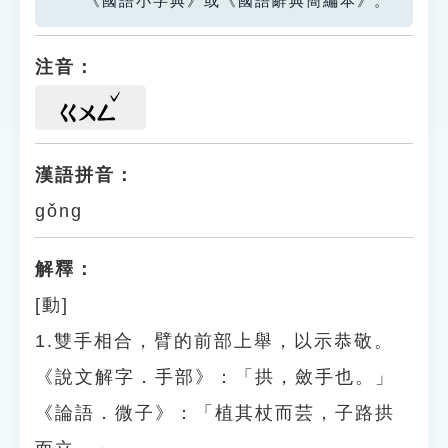
《國語小字典》或《國語辭典簡編本》。
注音：
ㄍㄨㄥ
漢語拼音：
gǒng
解釋：
[動]
1.雙手相合，臂的前部上舉，以示恭敬。
《說文解字．手部》：「拱，斂手也。」
《論語．微子》：「植其杖而芸，子路拱