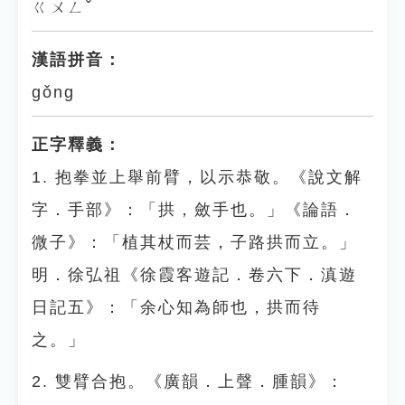
ㄍㄨㄥˇ
漢語拼音：
gǒng
正字釋義：
1. 抱拳並上舉前臂，以示恭敬。《說文解
字．手部》：「拱，斂手也。」《論語．
微子》：「植其杖而芸，子路拱而立。」
明．徐弘祖《徐霞客遊記．卷六下．滇遊
日記五》：「余心知為師也，拱而待
之。」
2. 雙臂合抱。《廣韻．上聲．腫韻》：