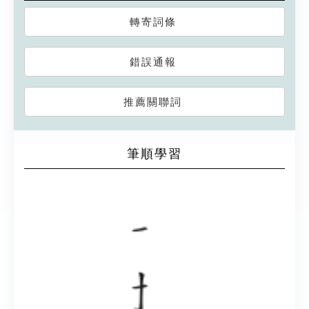
轉寄詞條
錯誤通報
推薦關聯詞
筆順學習