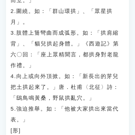
而立。」
2.圍繞。如：「群山環拱」、「眾星拱
月」。
3.肢體上聳彎曲而成弧形。如：「拱肩縮
背」、「貓兒拱起身體。」《西遊記》第
六〇回：「座上眾精聞言，都拱身對老龍
作禮。」
4.向上或向外頂掀。如：「新長出的芽兒
把土拱起來了。」唐．杜甫〈北征〉詩：
「鴟鳥鳴黃桑，野鼠拱亂穴。」
5.強迫推舉。如：「他被大家拱出來當代
表。」
[形]