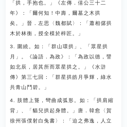
「拱，手抱也。」《左傳．僖公三十二
年》：「爾何知！中壽，爾墓之木拱
矣。」晉．左思〈魏都賦〉：「蕭相僝拱
木於林衡，授全模於梓匠。」
3. 圍繞。如：「群山環拱」、「眾星拱
月」。《論語．為政》：「為政以德，譬
如北辰，居其所而眾星拱之。」《水滸
傳》第三七回：「群星拱皓月爭輝，綠水
共青山鬥碧。」
4. 肢體上聳，彎曲成弧形。如：「拱肩縮
背」、「貓兒拱起身體。」唐．韓愈〈賀
徐州張僕射白兔書〉：「迫之弗逸，人立