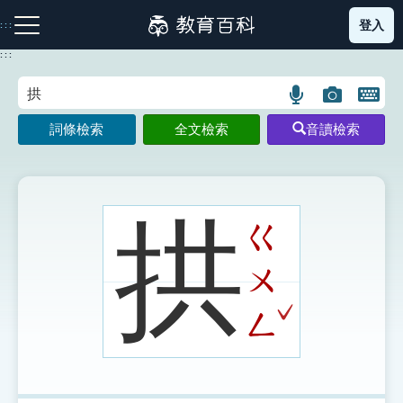
跳
登入
:::
到
主
:::
要
內
語
圖
開
容
注音索引圖示
筆畫索引圖示
部首索引表圖示
言
片
啟
詞條檢索
全文檢索
音讀檢索
搜
搜
鍵
尋
尋
盤
圖
圖
圖
示
示
示
拱
ㄍ
ㄨ
網站導覽
ˇ
ㄥ
生字詞彙表
成語故事