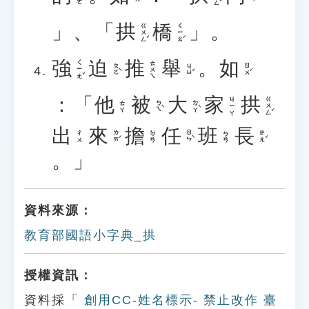
」、「
拱
橋
」。
ㄍㄨㄥˇ
ㄑㄧㄠˊ
強
迫
推
舉
。
如
ㄑㄧㄤˇ
ㄊㄨㄟ
ㄆㄛˋ
ㄐㄩˇ
ㄖㄨˊ
：「
他
被
大
家
拱
ㄍㄨㄥˇ
ㄐㄧㄚ
ㄅㄟˋ
ㄉㄚˋ
ㄊㄚ
出
來
擔
任
班
長
ㄌㄞˊ
ㄖㄣˋ
ㄓㄤˇ
ㄔㄨ
ㄉㄢ
ㄅㄢ
。」
資料來源：
教育部國語小字典_拱
授權資訊：
資料採「
創用CC-姓名標示- 禁止改作 臺