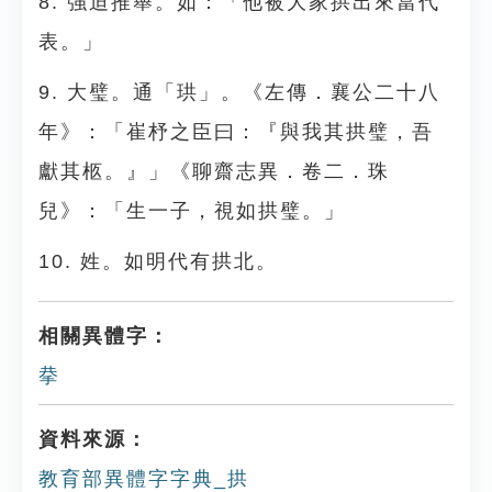
8. 強迫推舉。如：「他被大家拱出來當代
表。」
9. 大璧。通「珙」。《左傳．襄公二十八
年》：「崔杼之臣曰：『與我其拱璧，吾
獻其柩。』」《聊齋志異．卷二．珠
兒》：「生一子，視如拱璧。」
10. 姓。如明代有拱北。
相關異體字：
拲
資料來源：
教育部異體字字典_拱