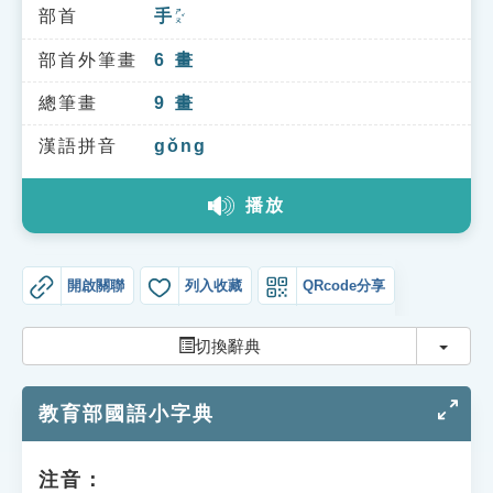
索引選單
部首
手
ㄕㄡˇ
知識索引
部首外筆畫
6
畫
單字索引
總筆畫
9
畫
生命大百科索引
漢語拼音
gǒng
播放
遊戲專區
教學應用
開啟關聯
列入收藏
QRcode分享
貓頭鷹博士
切換
切換辭典
教育部國語小字典
注音：