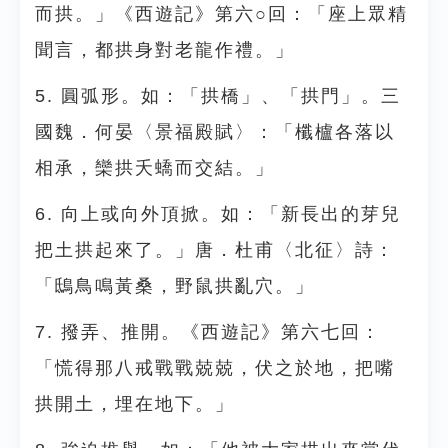
而拱。」《西遊記》第六○回：「座上眾精
聞言，都拱身對老龍作禮。」
5. 圓弧形。如：「拱橋」、「拱門」。三
國魏．何晏〈景福殿賦〉：「櫼櫨各落以
相承，欒拱夭蟜而交結。」
6. 向上或向外頂掀。如：「新長出的芽兒
把土拱起來了。」唐．杜甫〈北征〉詩：
「鴟鳥鳴黃桑，野鼠拱亂穴。」
7. 撥弄、推開。《西遊記》第六七回：
「慌得那八戒戰戰兢兢，伏之於地，把嘴
拱開土，埋在地下。」