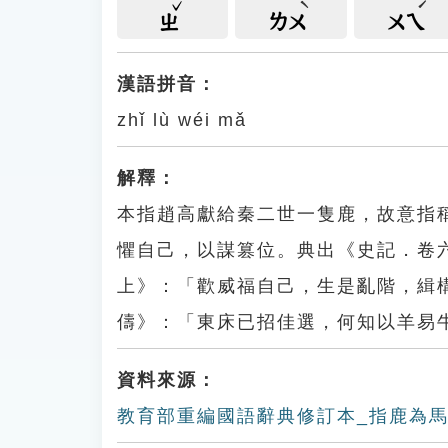
ㄓ
ㄌㄨ
ㄨㄟ
漢語拼音：
zhǐ lù wéi mǎ
解釋：
本指趙高獻給秦二世一隻鹿，故意指
懼自己，以謀篡位。典出《史記．卷
上》：「歡威福自己，生是亂階，緝
儔》：「東床已招佳選，何知以羊易
資料來源：
教育部重編國語辭典修訂本_指鹿為