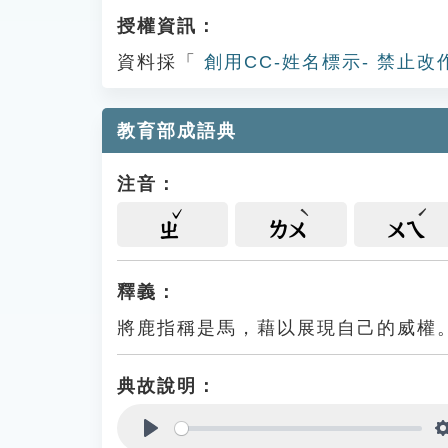
授權資訊：
資料採「
創用CC-姓名標示- 禁止改
教育部成語典
注音：
ㄓ
ㄌㄨ
ㄨㄟ
釋義：
將鹿指稱是馬，藉以展現自己的威權
典故說明：