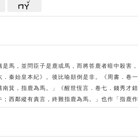
ㄇㄚ
稱是馬，並問臣子是鹿或馬，而將答鹿者暗中殺害
六．秦始皇本紀》。後比喻顛倒是非。《周書．卷
構南箕，指鹿為馬。」《醒世恆言．卷七．錢秀才
牛；西鄰縱有責言，終難指鹿為馬。」也作「指鹿
馬