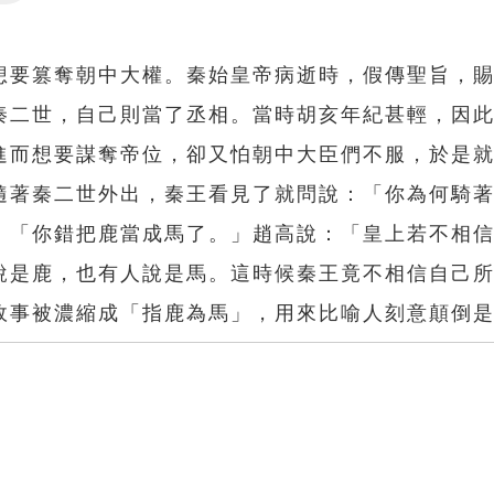
Settings
想要篡奪朝中大權。秦始皇帝病逝時，假傳聖旨，
秦二世，自己則當了丞相。當時胡亥年紀甚輕，因
進而想要謀奪帝位，卻又怕朝中大臣們不服，於是
隨著秦二世外出，秦王看見了就問說：「你為何騎
：「你錯把鹿當成馬了。」趙高說：「皇上若不相
說是鹿，也有人說是馬。這時候秦王竟不相信自己
故事被濃縮成「指鹿為馬」，用來比喻人刻意顛倒