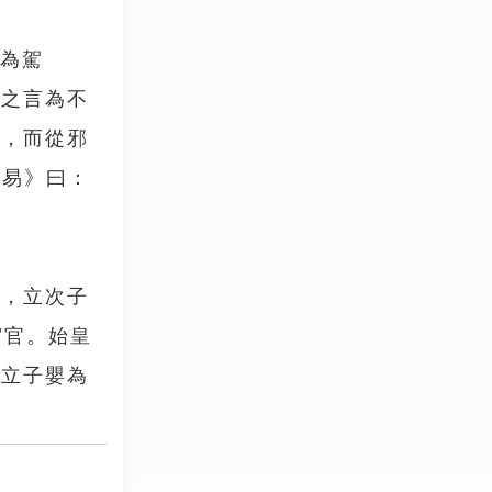
何為駕
臣之言為不
目，而從邪
《易》曰：
蘇，立次子
宦官。始皇
，立子嬰為
。