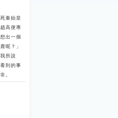
賜死秦始皇
此趙高便專
就想出一個
著鹿呢？」
信我所說
所看到的事
是非。