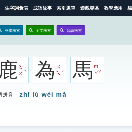
生字詞彙表
成語故事
索引選單
遊戲專區
教學應用
貓
詞條檢索
全文檢索
音讀檢索
鹿
為
馬
ㄌ
ㄨ
ㄇ
ˇ
ˋ
ˊ
ㄨ
ㄟ
ㄚ
zhǐ lù wéi mǎ
語拼音