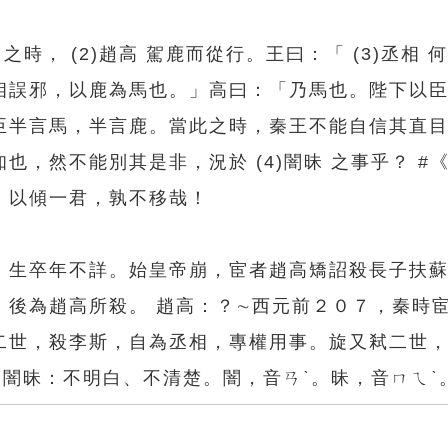
之時， (2)趙高 駕鹿而從行。王曰：「 (3)丞相 
相誤邪，以鹿為馬也。」高曰：「乃馬也。陛下以
臣半言馬，半言鹿。當此之時，秦王不能自信其直
，然不能別其是非，況於 (4)闇昧 之事乎？ #
，以傾一君，孰不移哉！
，生卒年不詳。始皇帝崩，宦者趙高矯詔殺長子扶
，後為趙高所殺。 趙高：？∼西元前２０７，秦時
二世，殺李斯，自為丞相，專權用事。旋又弒二世
 闇昧：不明白、不清楚。闇，音ㄢˋ。昧，音ㄇㄟˋ