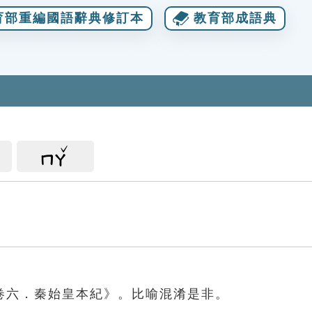
育部重編國語辭典修訂本
教育部成語典
ㄇㄚ
卷六．秦始皇本紀》。比喻混淆是非。