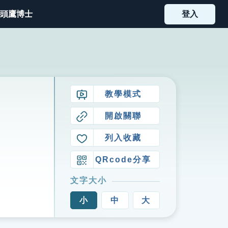
頭鷹博士
登入
教學模式
開啟關聯
列入收藏
QRcode分享
文字大小
小
中
大