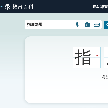
跳
網站導覽
:::
到
主
:::
要
內
語
圖
開
容
言
片
啟
搜
搜
鍵
尋
尋
盤
圖
圖
圖
指
示
示
示
ˇ
ㄓ
漢