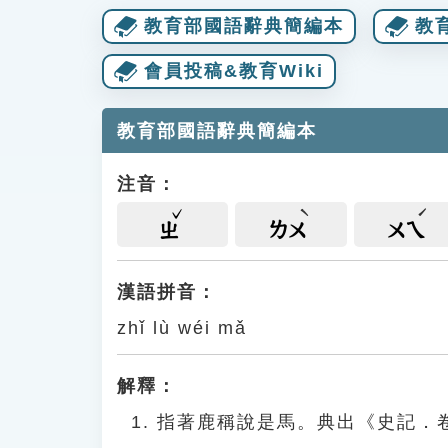
教育部國語辭典簡編本
教
會員投稿&教育Wiki
教育部國語辭典簡編本
注音：
ㄓ
ㄌㄨ
ㄨㄟ
漢語拼音：
zhǐ lù wéi mǎ
解釋：
指著鹿稱說是馬。典出《史記．