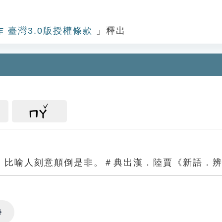
作 臺灣3.0版授權條款
」釋出
ㄇㄚ
。比喻人刻意顛倒是非。＃典出漢．陸賈《新語．