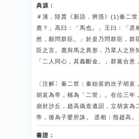
典源：
＃漢．陸賈《新語．辨惑》(1)秦二世 
鹿？」高曰：「馬也。」王曰：「丞
然，願問群臣。」於是乃問群臣，群
臣之言。鹿與馬之異形，乃眾人之所知也
「二人同心，其義斷金。」群黨合意
〔注解〕秦二世：秦始皇的次子胡亥
胡亥為帝，稱為「二世」。在位三年
崩於沙丘，趙高偽造遺詔，立胡亥為
帝，後為子嬰所誅。 丞相：指趙高。
書證：