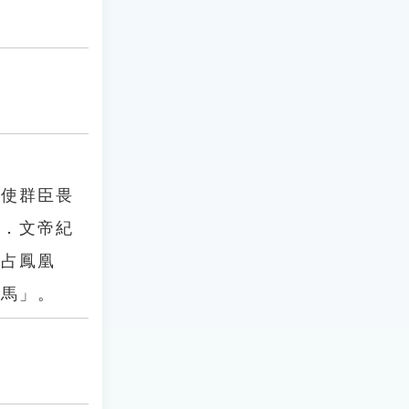
，使群臣畏
一．文帝紀
錯占鳳凰
作馬」。