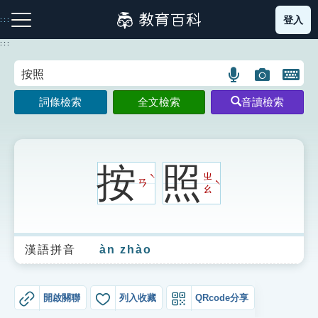
跳
登入
:::
到
主
:::
要
內
語
圖
開
容
注音索引圖示
筆畫索引圖示
部首索引表圖示
言
片
啟
詞條檢索
全文檢索
音讀檢索
搜
搜
鍵
尋
尋
盤
圖
圖
圖
示
示
示
按
照
ㄓ
ˋ
ㄢ
ˋ
ㄠ
網站導覽
漢語拼音
àn zhào
生字詞彙表
成語故事
開啟關聯
列入收藏
QRcode分享