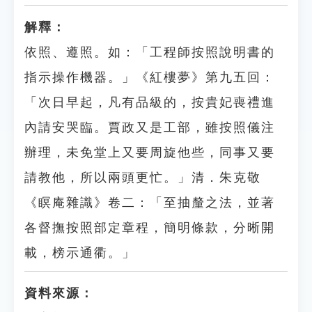
解釋：
依照、遵照。如：「工程師按照說明書的
指示操作機器。」《紅樓夢》第九五回：
「次日早起，凡有品級的，按貴妃喪禮進
內請安哭臨。賈政又是工部，雖按照儀注
辦理，未免堂上又要周旋他些，同事又要
請教他，所以兩頭更忙。」清．朱克敬
《瞑庵雜識》卷二：「至抽釐之法，並著
各督撫按照部定章程，簡明條款，分晰開
載，榜示通衢。」
資料來源：