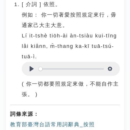
[
介詞
]
依照。
例如：
你一切著愛按照規定來行，毋
通家己大主大意。
Lí it-tshè tio̍h-ài àn-tsiàu kui-tīng
lâi kiânn, m̄-thang ka-kī tuā-tsú-
tuā-ì.
Play
Settings
( 你一切都要照規定來做，不能自作主
張。 )
詞條來源：
教育部臺灣台語常用詞辭典_按照