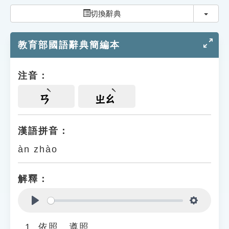
索引選單
切換
切換辭典
知識索引
教育部國語辭典簡編本
單字索引
生命大百科索引
注音：
遊戲專區
ㄢ
ㄓㄠ
教學應用
漢語拼音：
àn zhào
貓頭鷹博士
解釋：
Play
Settings
依照、遵照。