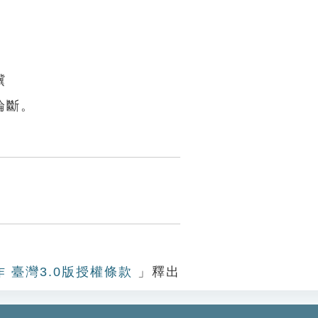
驥
論斷。
作 臺灣3.0版授權條款
」釋出