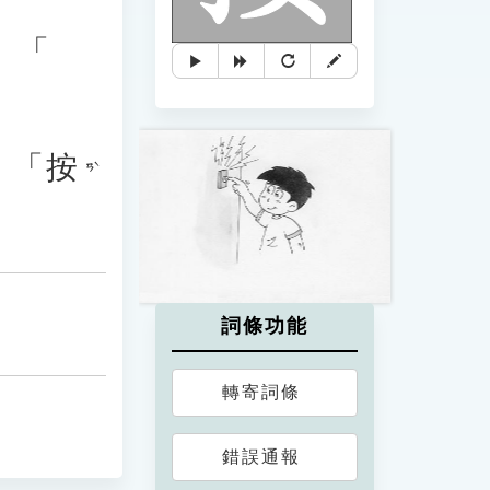
、「
：「
按
ㄢˋ
詞條功能
轉寄詞條
錯誤通報