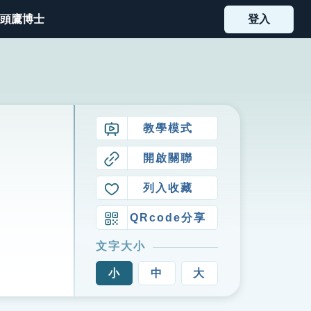
頭鷹博士
登入
教學模式
開啟關聯
列入收藏
QRcode分享
文字大小
小
中
大