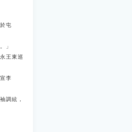
地於屯
息。」
〈永王東巡
漢宣李
轉袖調絃，