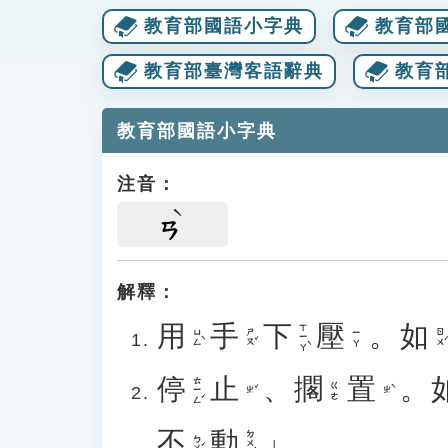
教育部國語小字典
教育部
教育部臺灣客語辭典
教育
教育部國語小字典
注音：
ㄢ
解釋：
用
手
下
壓
。
如
ㄒㄧㄚˋ
ㄩㄥˋ
ㄕㄡˇ
ㄖㄨˊ
ㄧㄚ
停
止
、
擱
置
。
ㄊㄧㄥˊ
ㄍㄜ
ㄓˇ
ㄓˋ
不
動
」。
ㄉㄨㄥˋ
ㄅㄨˊ