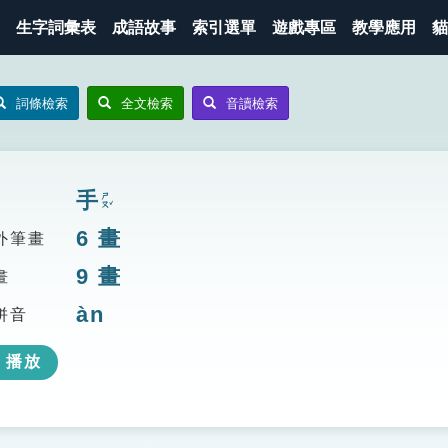
生字詞彙表
成語故事
索引選單
遊戲專區
教學應用
貓
詞條檢索
全文檢索
音讀檢索
手
ㄕㄡˇ
6
畫
外筆畫
9
畫
畫
àn
拼音
播放