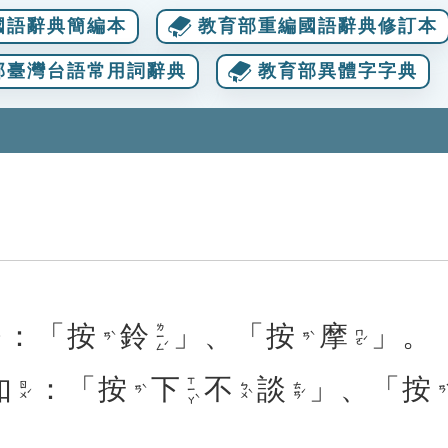
國語辭典簡編本
教育部重編國語辭典修訂本
部臺灣台語常用詞辭典
教育部異體字字典
：「
按
鈴
」、「
按
摩
」。
ㄌㄧㄥˊ
ㄇㄛˊ
ㄢˋ
ㄢˋ
如
：「
按
下
不
談
」、「
按
ㄒㄧㄚˋ
ㄖㄨˊ
ㄅㄨˋ
ㄊㄢˊ
ㄢˋ
ㄢˋ