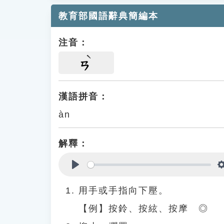
教育部國語辭典簡編本
注音：
ㄢ
漢語拼音：
àn
解釋：
Play
用手或手指向下壓。
【例】按鈴、按絃、按摩 ◎