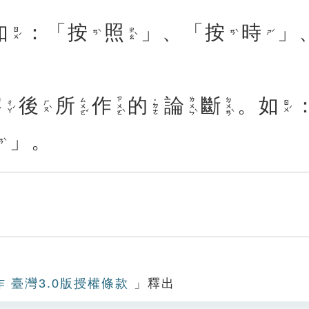
如
：「
按
照
」、「
按
時
」
ㄖㄨˊ
ㄓㄠˋ
ㄢˋ
ㄢˋ
ㄕˊ
察
後
所
作
的
論
斷
。
如
ㄙㄨㄛˇ
ㄗㄨㄛˋ
ㄌㄨㄣˋ
ㄉㄨㄢˋ
˙ㄉㄜ
ㄔㄚˊ
ㄏㄡˋ
ㄖㄨˊ
」。
ㄢˋ
作 臺灣3.0版授權條款
」釋出