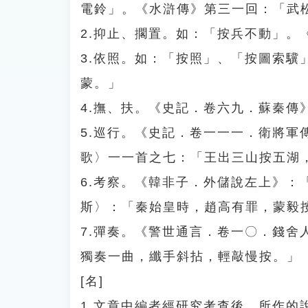
電鈴」。《水滸傳》第三一回：「武
2.抑止、擱置。如：「按兵不動」
3.依照。如：「按照」、「按圖索
蒙。」
4.撫、扶。《史記．卷六九．蘇秦
5.巡行。《史記．卷一一一．衛將
歌〉一一首之七：「王出三山按五湖
6.考察。《韓非子．外儲說左上》
斯〉：「秦始皇時，趙高有罪，蒙毅
7.彈奏。《警世通言．卷一〇．錢
獨奏一曲，纖手斜拈，輕敲慢按。」
[名]
1.文章中編者經研究考查後，所作的