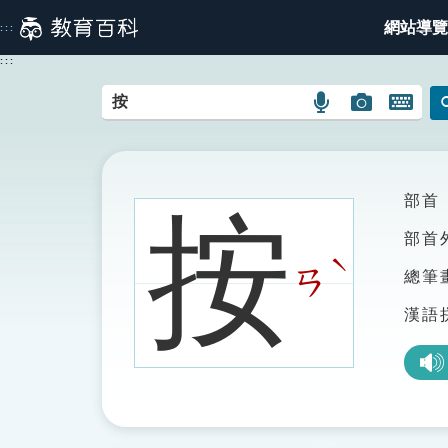
跳
網站導覽
:::
到
主
:::
要
內
語
圖
開
容
言
片
啟
搜
搜
鍵
尋
尋
盤
圖
圖
圖
部首
按
示
示
示
部首
ˋ
ㄢ
總筆
漢語