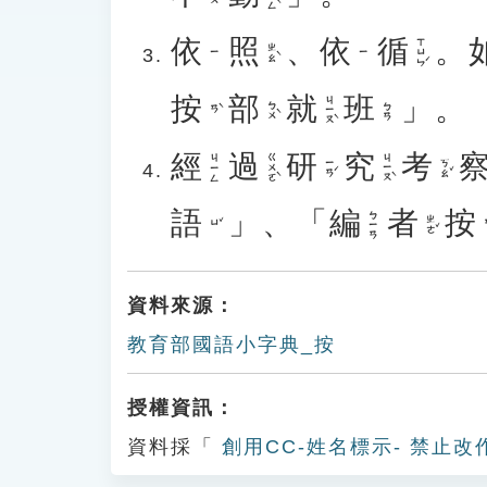
依
照
、
依
循
。
ㄒㄩㄣˊ
ㄓㄠˋ
ㄧ
ㄧ
按
部
就
班
」。
ㄐㄧㄡˋ
ㄅㄨˋ
ㄅㄢ
ㄢˋ
經
過
研
究
考
ㄍㄨㄛˋ
ㄐㄧㄡˋ
ㄐㄧㄥ
ㄧㄢˊ
ㄎㄠˇ
語
」、「
編
者
按
ㄅㄧㄢ
ㄓㄜˇ
ㄩˇ
資料來源：
教育部國語小字典_按
授權資訊：
資料採「
創用CC-姓名標示- 禁止改