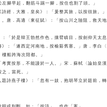
松左腳早起，翻筋斗踢一腳，按住也割了頭。」
。《詩經．大雅．皇矣》：「爰整其旅，以按徂旅。」
驥」。唐．高適〈東征賦〉：「按山川之險阻，救天
傳》：「於是韓王勃然作色，攘臂瞋目，按劍仰天太
軍傳》：「遂西定河南地，按榆谿舊塞。」唐．李白
，樓船跨海次陪都。」
：「考實按形，不能謾於一人。」宋．蘇軾〈論始皇
按之，當死。」
舍人題詩燕子樓》：「忽有一妓，抱胡琴立於筵前，
說明或判斷。如：「按語」。也作「案」。