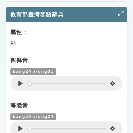
索引選單
教育部臺灣客語辭典
知識索引
單字索引
屬性：
生命大百科索引
動
遊戲專區
四縣音
教學應用
bang24 xiong31
貓頭鷹博士
Play
Settings
海陸音
bang53 siong24