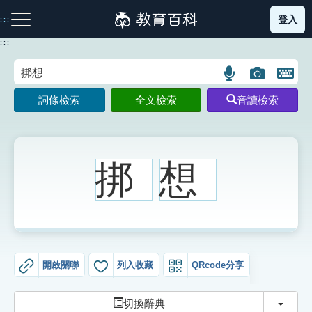
跳
登入
:::
到
主
:::
要
內
語
圖
開
容
注音索引圖示
筆畫索引圖示
部首索引表圖示
言
片
啟
詞條檢索
全文檢索
音讀檢索
搜
搜
鍵
尋
尋
盤
圖
圖
圖
示
示
示
挷
想
網站導覽
生字詞彙表
開啟關聯
列入收藏
QRcode分享
成語故事
切換
切換辭典