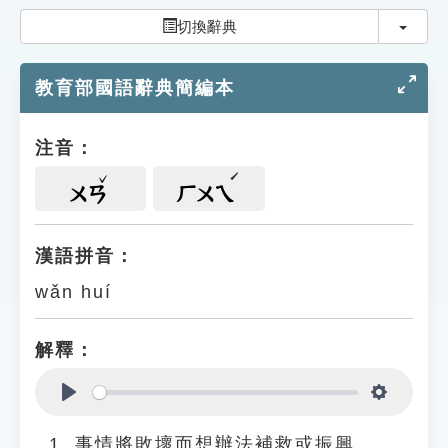
索引選單
切換
切換辭典
知識索引
教育部國語辭典簡編本
單字索引
生命大百科索引
注音：
遊戲專區
ㄨㄢ
ㄏㄨㄟ
教學應用
漢語拼音：
wǎn huí
貓頭鷹博士
解釋：
Play
Settings
事情將敗壞而想辦法補救或振興。