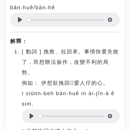
bán-huê/bán-hê
Play
Settings
解釋：
[
動詞
]
挽救、拉回來。事情快要失敗
了，而想辦法振作，改變不利的局
勢。
例如：
伊想欲挽回𪜶愛人仔的心。
I siūnn-beh bán-huê in ài-jîn-á ê
sim.
Play
Settings