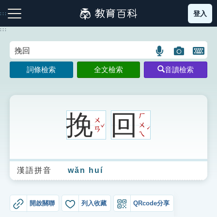
跳
登入
:::
到
主
:::
要
內
語
圖
開
容
注音索引圖示
筆畫索引圖示
部首索引表圖示
言
片
啟
詞條檢索
全文檢索
音讀檢索
搜
搜
鍵
尋
尋
盤
圖
圖
圖
示
示
示
挽
回
ㄏ
ㄨ
ˇ
ㄨ
ˊ
ㄢ
ㄟ
網站導覽
漢語拼音
wǎn huí
生字詞彙表
成語故事
開啟關聯
列入收藏
QRcode分享