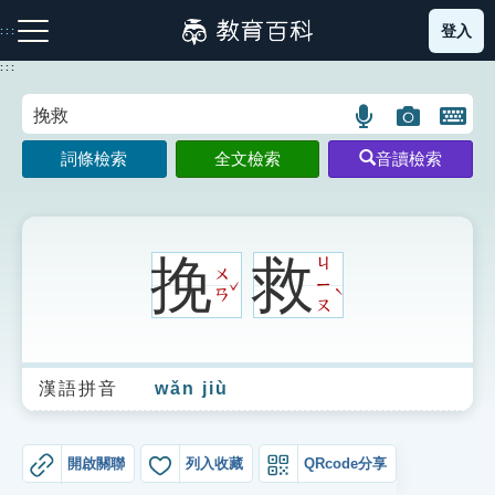
跳
登入
:::
到
主
:::
要
內
語
圖
開
容
注音索引圖示
筆畫索引圖示
部首索引表圖示
言
片
啟
詞條檢索
全文檢索
音讀檢索
搜
搜
鍵
尋
尋
盤
圖
圖
圖
示
示
示
挽
救
ㄐ
ㄨ
ˇ
ㄧ
ˋ
ㄢ
ㄡ
網站導覽
漢語拼音
wǎn jiù
生字詞彙表
成語故事
開啟關聯
列入收藏
QRcode分享