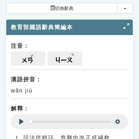
索引選單
切換
切換辭典
知識索引
教育部國語辭典簡編本
單字索引
生命大百科索引
注音：
遊戲專區
ㄨㄢ
ㄐㄧㄡ
教學應用
漢語拼音：
wǎn jiù
貓頭鷹博士
解釋：
Play
Settings
設法從錯誤、危難中改正或補救。