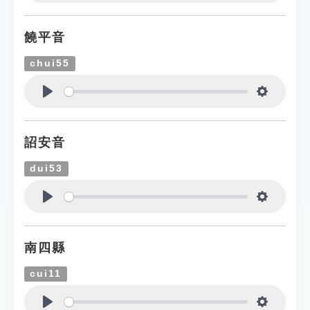
Play
Settings
饒平音
chui55
Play
Settings
詔安音
dui53
Play
Settings
南四縣
cui11