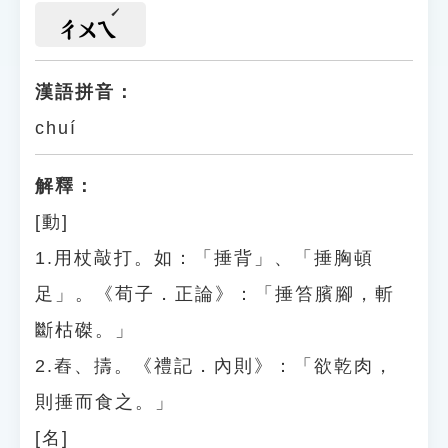
ㄔㄨㄟ
漢語拼音：
chuí
解釋：
[動]
1.用杖敲打。如：「捶背」、「捶胸頓
足」。《荀子．正論》：「捶笞臏腳，斬
斷枯磔。」
2.舂、擣。《禮記．內則》：「欲乾肉，
則捶而食之。」
[名]