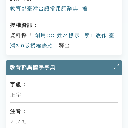
教育部臺灣台語常用詞辭典_捶
授權資訊：
資料採「
創用CC-姓名標示- 禁止改作 臺
灣3.0版授權條款
」釋出
教育部異體字字典
字級：
正字
注音：
ㄔㄨㄟˊ