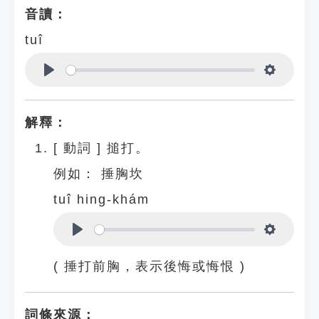
音讀：
tuî
Play
Settings
解釋：
[
動詞
]
搥打。
例如：
捶胸坎
tuî hing-khám
Play
Settings
( 捶打前胸，表示後悔或悔恨 )
詞條來源：