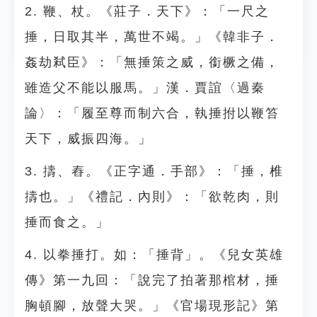
2. 鞭、杖。《莊子．天下》：「一尺之
捶，日取其半，萬世不竭。」《韓非子．
姦劫弒臣》：「無捶策之威，銜橛之備，
雖造父不能以服馬。」漢．賈誼〈過秦
論〉：「履至尊而制六合，執捶拊以鞭笞
天下，威振四海。」
3. 擣、舂。《正字通．手部》：「捶，椎
擣也。」《禮記．內則》：「欲乾肉，則
捶而食之。」
4. 以拳捶打。如：「捶背」。《兒女英雄
傳》第一九回：「說完了拍著那棺材，捶
胸頓腳，放聲大哭。」《官場現形記》第