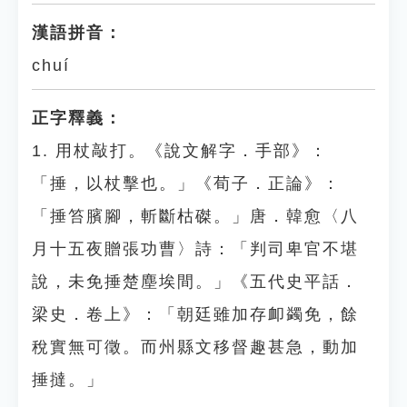
漢語拼音：
chuí
正字釋義：
1. 用杖敲打。《說文解字．手部》：
「捶，以杖擊也。」《荀子．正論》：
「捶笞臏腳，斬斷枯磔。」唐．韓愈〈八
月十五夜贈張功曹〉詩：「判司卑官不堪
說，未免捶楚塵埃間。」《五代史平話．
梁史．卷上》：「朝廷雖加存卹蠲免，餘
稅實無可徵。而州縣文移督趣甚急，動加
捶撻。」