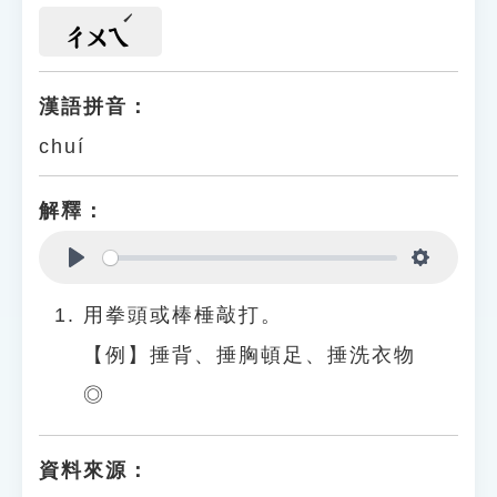
ㄔㄨㄟ
漢語拼音：
chuí
解釋：
Play
Settings
用拳頭或棒棰敲打。
【例】捶背、捶胸頓足、捶洗衣物
◎
資料來源：