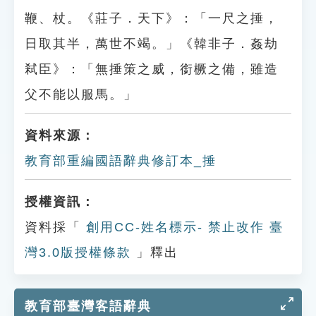
鞭、杖。《莊子．天下》：「一尺之捶，
日取其半，萬世不竭。」《韓非子．姦劫
弒臣》：「無捶策之威，銜橛之備，雖造
父不能以服馬。」
資料來源：
教育部重編國語辭典修訂本_捶
授權資訊：
資料採「
創用CC-姓名標示- 禁止改作 臺
灣3.0版授權條款
」釋出
教育部臺灣客語辭典