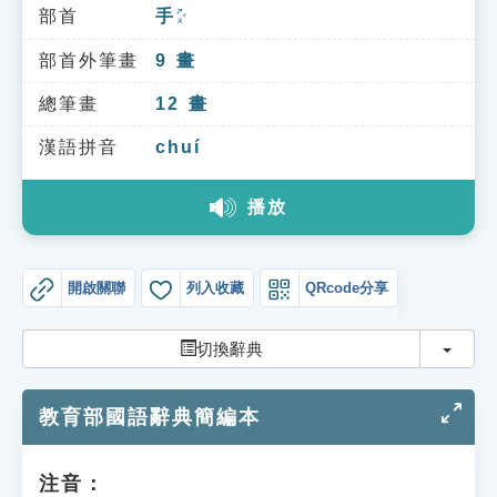
索引選單
部首
手
ㄕㄡˇ
知識索引
部首外筆畫
9
畫
單字索引
總筆畫
12
畫
生命大百科索引
漢語拼音
chuí
播放
遊戲專區
教學應用
開啟關聯
列入收藏
QRcode分享
貓頭鷹博士
切換
切換辭典
教育部國語辭典簡編本
注音：