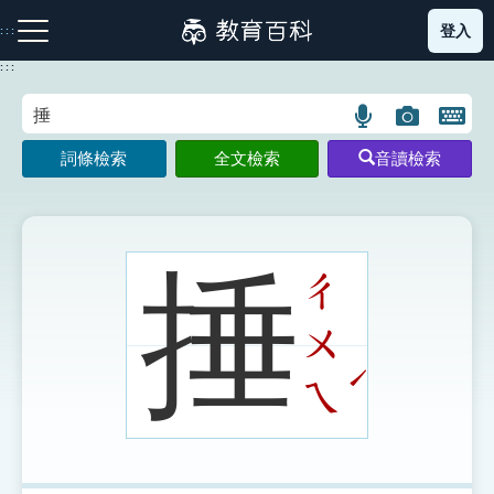
跳
登入
:::
到
主
:::
要
內
語
圖
開
容
注音索引圖示
筆畫索引圖示
部首索引表圖示
言
片
啟
詞條檢索
全文檢索
音讀檢索
搜
搜
鍵
尋
尋
盤
圖
圖
圖
示
示
示
捶
ㄔ
ㄨ
網站導覽
ˊ
ㄟ
生字詞彙表
成語故事