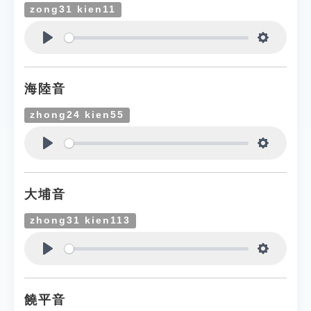
zong31 kien11
Play
Settings
海陸音
zhong24 kien55
Play
Settings
大埔音
zhong31 kien113
Play
Settings
饒平音