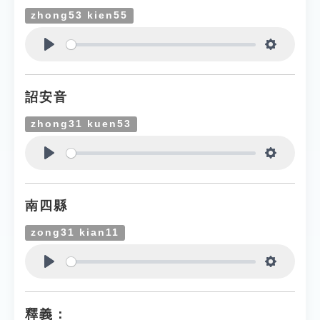
zhong53 kien55
Play
Settings
詔安音
zhong31 kuen53
Play
Settings
南四縣
zong31 kian11
Play
Settings
釋義：