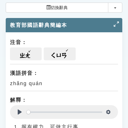
索引選單
切換
切換辭典
知識索引
教育部國語辭典簡編本
單字索引
生命大百科索引
注音：
遊戲專區
ㄓㄤ
ㄑㄩㄢ
教學應用
漢語拼音：
zhǎng quán
貓頭鷹博士
解釋：
Play
Settings
握有權力，可做主行事。