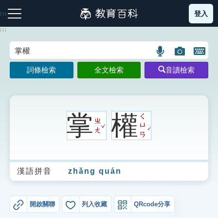
跳
登入
:::
到
主
:::
要
內
語
圖
開
容
注音索引圖示
筆畫索引圖示
部首索引表圖示
言
片
啟
詞條檢索
全文檢索
音讀檢索
搜
搜
鍵
尋
尋
盤
圖
圖
圖
示
示
示
掌
權
ㄑ
ㄓ
ˇ
ㄩ
ˊ
ㄤ
ㄢ
網站導覽
漢語拼音
zhǎng quán
生字詞彙表
成語故事
開啟關聯
列入收藏
QRcode分享