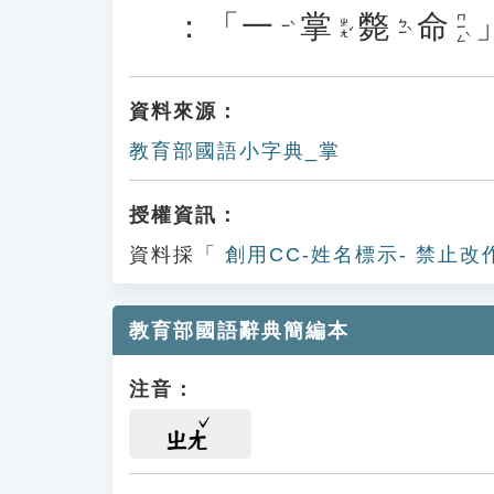
：「
一
掌
斃
命
ㄇㄧㄥˋ
ㄓㄤˇ
ㄅㄧˋ
ㄧˋ
資料來源：
教育部國語小字典_掌
授權資訊：
資料採「
創用CC-姓名標示- 禁止改
教育部國語辭典簡編本
注音：
ㄓㄤ