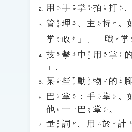
用
手
掌
拍
打
ㄩㄥˋ
ㄕㄡˇ
ㄓㄤˇ
ㄉㄚˇ
ㄆㄞ
管
理
、
主
持
。
ㄍㄨㄢˇ
ㄌㄧˇ
ㄓㄨˇ
ㄔˊ
掌
政
」、「
職
掌
ㄓㄤˇ
ㄓㄥˋ
ㄓ
ㄓˊ
技
擊
中
用
掌
ㄓㄨㄥ
ㄐㄧˋ
ㄐㄧˊ
ㄩㄥˋ
ㄓㄤˇ
」。
某
些
動
物
的
ㄉㄨㄥˋ
ㄒㄧㄝ
˙ㄉㄜ
ㄇㄡˇ
ㄨˋ
巴
掌
：
手
掌
。
ㄓㄤˇ
ㄕㄡˇ
ㄓㄤˇ
ㄅㄚ
他
一
巴
掌
。」
ㄓㄤˇ
ㄊㄚ
ㄅㄚ
ㄧˋ
量
詞
。
用
於
計
ㄌㄧㄤˋ
ㄩㄥˋ
ㄐㄧˋ
ㄘˊ
ㄩˊ