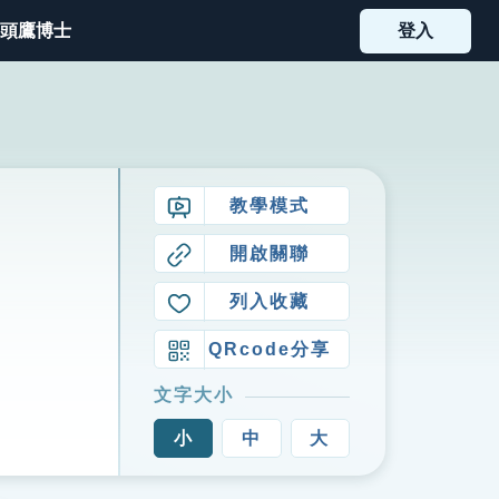
頭鷹博士
登入
教學模式
開啟關聯
列入收藏
QRcode分享
文字大小
小
中
大