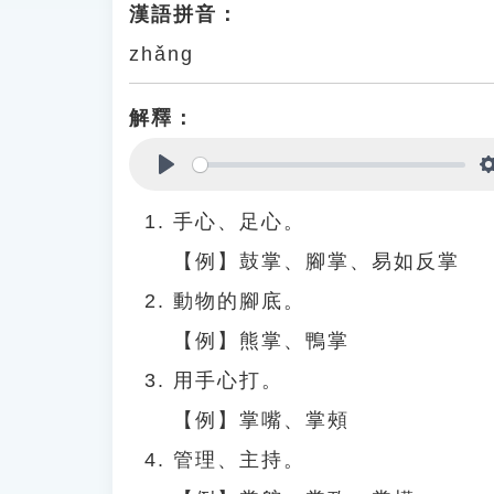
漢語拼音：
zhǎng
解釋：
Play
手心、足心。
【例】鼓掌、腳掌、易如反掌
動物的腳底。
【例】熊掌、鴨掌
用手心打。
【例】掌嘴、掌頰
管理、主持。