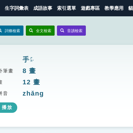
生字詞彙表
成語故事
索引選單
遊戲專區
教學應用
貓
詞條檢索
全文檢索
音讀檢索
手
ㄕㄡˇ
8
畫
外筆畫
12
畫
畫
zhǎng
拼音
播放