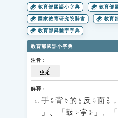
教育部國語小字典
教育部
國家教育研究院辭書
教育
教育部異體字字典
教育部國語小字典
注音：
ㄓㄤ
解釋：
手
背
的
反
面
ㄇㄧㄢˋ
˙ㄉㄜ
ㄕㄡˇ
ㄅㄟˋ
ㄈㄢˇ
」、「
鼓
掌
」、
ㄍㄨˇ
ㄓㄤˇ