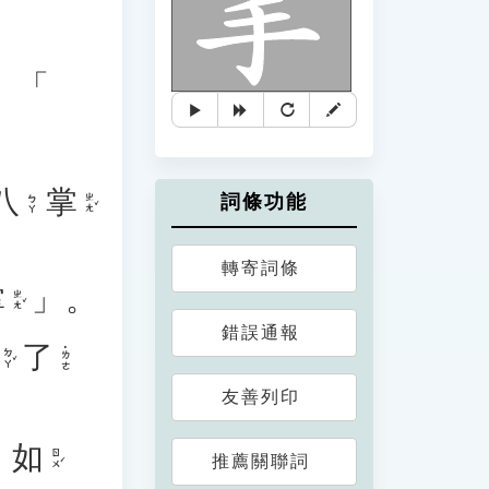
、「
八
掌
詞條功能
ㄓㄤˇ
ㄅㄚ
轉寄詞條
掌
」。
ㄓㄤˇ
錯誤通報
了
˙ㄌㄜ
ㄉㄚˇ
友善列印
。
如
ㄖㄨˊ
推薦關聯詞