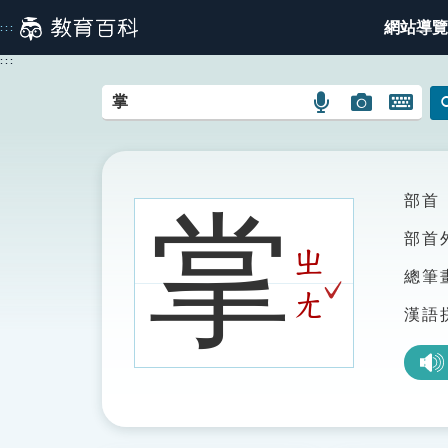
跳
網站導覽
:::
到
主
:::
要
內
語
圖
開
容
言
片
啟
搜
搜
鍵
尋
尋
盤
圖
圖
圖
部首
掌
示
示
示
部首
ㄓ
總筆
ˇ
ㄤ
漢語