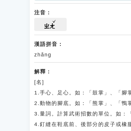
注音：
ㄓㄤ
漢語拼音：
zhǎng
解釋：
[名]
1.手心、足心。如：「鼓掌」、「腳
2.動物的腳底。如：「熊掌」、「鴨
3.量詞。計算武術招數的單位。如：
4.釘縫在鞋底前、後部分的皮子或橡