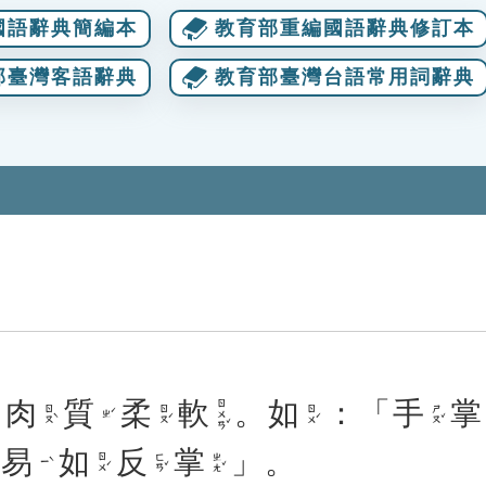
國語辭典簡編本
教育部重編國語辭典修訂本
部臺灣客語辭典
教育部臺灣台語常用詞辭典
，
肉
質
柔
軟
。
如
：「
手
掌
ㄖㄨㄢˇ
ㄖㄡˋ
ㄖㄡˊ
ㄖㄨˊ
ㄕㄡˇ
ㄓˊ
「
易
如
反
掌
」。
ㄖㄨˊ
ㄈㄢˇ
ㄓㄤˇ
ㄧˋ