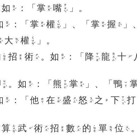
。
如
：「
掌
嘴
」。
ㄗㄨㄟˇ
ㄖㄨˊ
ㄓㄤˇ
如
：「
掌
權
」、「
掌
握
」
ㄑㄩㄢˊ
ㄖㄨˊ
ㄓㄤˇ
ㄓㄤˇ
ㄨㄛˋ
大
權
」。
ㄑㄩㄢˊ
ㄤˇ
ㄉㄚˋ
的
招
術
。
如
：「
降
龍
十
ㄒㄧㄤˊ
ㄌㄨㄥˊ
˙ㄉㄜ
ㄕㄨˋ
ㄖㄨˊ
ㄓㄠ
ㄕˊ
腳
。
如
：「
熊
掌
」、「
鴨
ㄐㄧㄠˇ
ㄒㄩㄥˊ
ㄖㄨˊ
ㄓㄤˇ
ㄧㄚ
如
：「
他
在
盛
怒
之
下
打
ㄒㄧㄚˋ
ㄖㄨˊ
ㄗㄞˋ
ㄕㄥˋ
ㄋㄨˋ
ㄊㄚ
ㄓ
算
武
術
招
數
的
單
位
ㄙㄨㄢˋ
˙ㄉㄜ
ㄕㄨˋ
ㄕㄨˋ
ㄨㄟˋ
ㄓㄠ
ㄉㄢ
ㄨˇ