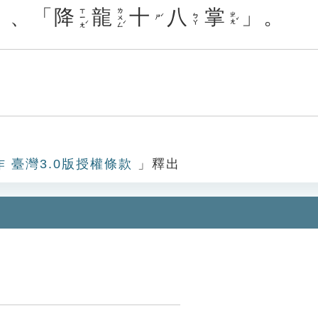
」、「
降
龍
十
八
掌
」。
ㄒㄧㄤˊ
ㄌㄨㄥˊ
ㄓㄤˇ
ㄅㄚ
ㄕˊ
作 臺灣3.0版授權條款
」釋出