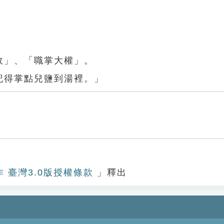
政」、「職掌大權」。
記得掌點兒鹽到湯裡。」
作 臺灣3.0版授權條款
」釋出