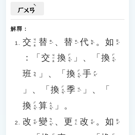
ㄏㄨㄢ
解釋：
交
替
、
替
代
。
如
ㄐㄧㄠ
ㄊㄧˋ
ㄊㄧˋ
ㄉㄞˋ
ㄖㄨˊ
：「
交
換
」、「
換
ㄏㄨㄢˋ
ㄏㄨㄢˋ
ㄐㄧㄠ
班
」、「
換
手
ㄏㄨㄢˋ
ㄕㄡˇ
ㄅㄢ
」、「
換
季
」、「
ㄏㄨㄢˋ
ㄐㄧˋ
換
算
」。
ㄏㄨㄢˋ
ㄙㄨㄢˋ
改
變
、
更
改
。
如
ㄅㄧㄢˋ
ㄍㄞˇ
ㄍㄞˇ
ㄖㄨˊ
ㄍㄥ