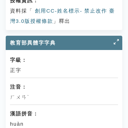
授權資訊：
資料採「
創用CC-姓名標示- 禁止改作 臺
灣3.0版授權條款
」釋出
教育部異體字字典
字級：
正字
注音：
ㄏㄨㄢˋ
漢語拼音：
huàn