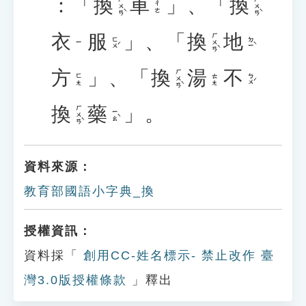
：「
換
車
」、「
換
ㄏㄨㄢˋ
ㄏㄨㄢˋ
ㄔㄜ
衣
服
」、「
換
地
ㄏㄨㄢˋ
ㄈㄨˊ
ㄉㄧˋ
ㄧ
方
」、「
換
湯
不
ㄏㄨㄢˋ
ㄅㄨˊ
ㄈㄤ
ㄊㄤ
換
藥
」。
ㄏㄨㄢˋ
ㄧㄠˋ
資料來源：
教育部國語小字典_換
授權資訊：
資料採「
創用CC-姓名標示- 禁止改作 臺
灣3.0版授權條款
」釋出