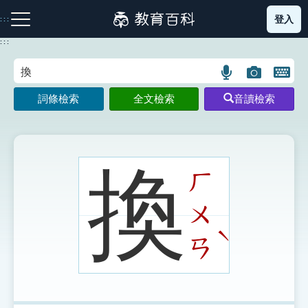
跳
登入
:::
到
主
:::
要
內
語
圖
開
容
注音索引圖示
筆畫索引圖示
部首索引表圖示
言
片
啟
詞條檢索
全文檢索
音讀檢索
搜
搜
鍵
尋
尋
盤
圖
圖
圖
示
示
示
換
ㄏ
ㄨ
網站導覽
ˋ
ㄢ
生字詞彙表
成語故事