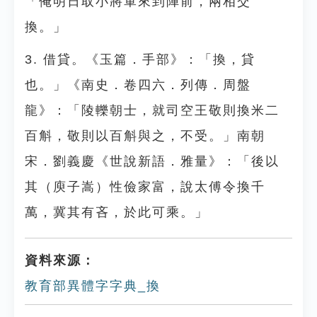
「俺明日取小將軍來到陣前，兩相交
換。」
3. 借貸。《玉篇．手部》：「換，貸
也。」《南史．卷四六．列傳．周盤
龍》：「陵轢朝士，就司空王敬則換米二
百斛，敬則以百斛與之，不受。」南朝
宋．劉義慶《世說新語．雅量》：「後以
其（庾子嵩）性儉家富，說太傅令換千
萬，冀其有吝，於此可乘。」
資料來源：
教育部異體字字典_換