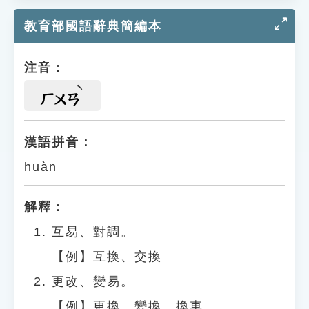
教育部國語辭典簡編本
注音：
ㄏㄨㄢ
漢語拼音：
huàn
解釋：
互易、對調。
【例】互換、交換
更改、變易。
【例】更換、變換、換車