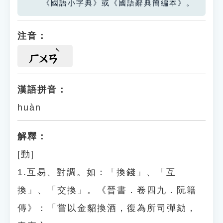
《國語小字典》或《國語辭典簡編本》。
注音：
ㄏㄨㄢ
漢語拼音：
huàn
解釋：
[動]
1.互易、對調。如：「換錢」、「互
換」、「交換」。《晉書．卷四九．阮籍
傳》：「嘗以金貂換酒，復為所司彈劾，