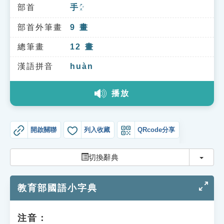
索引選單
部首
手
ㄕㄡˇ
知識索引
部首外筆畫
9
畫
單字索引
總筆畫
12
畫
生命大百科索引
漢語拼音
huàn
播放
遊戲專區
教學應用
開啟關聯
列入收藏
QRcode分享
貓頭鷹博士
切換
切換辭典
教育部國語小字典
注音：