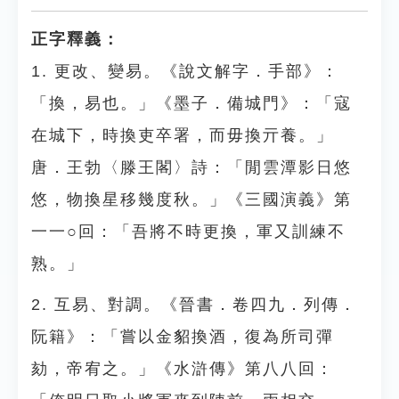
正字釋義：
1. 更改、變易。《說文解字．手部》：
「換，易也。」《墨子．備城門》：「寇
在城下，時換吏卒署，而毋換亓養。」
唐．王勃〈滕王閣〉詩：「閒雲潭影日悠
悠，物換星移幾度秋。」《三國演義》第
一一○回：「吾將不時更換，軍又訓練不
熟。」
2. 互易、對調。《晉書．卷四九．列傳．
阮籍》：「嘗以金貂換酒，復為所司彈
劾，帝宥之。」《水滸傳》第八八回：