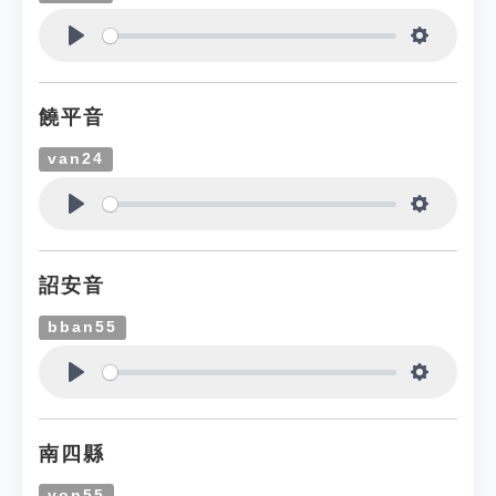
Play
Settings
饒平音
van24
Play
Settings
詔安音
bban55
Play
Settings
南四縣
von55