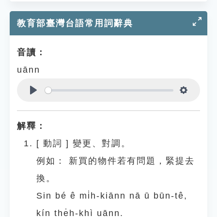
教育部臺灣台語常用詞辭典
音讀：
uānn
Play
Settings
解釋：
[
動詞
]
變更、對調。
例如：
新買的物件若有問題，緊提去
換。
Sin bé ê mi̍h-kiānn nā ū būn-tê,
kín the̍h-khì uānn.