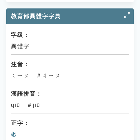
教育部異體字字典
字級：
異體字
注音：
ㄑㄧㄡ ＃ㄐㄧㄡ
漢語拼音：
qiū ＃jiū
正字：
楸