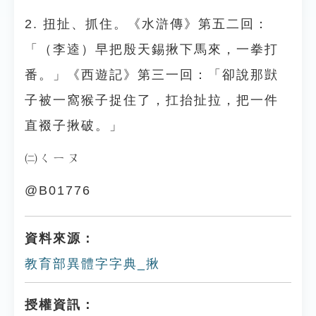
2. 扭扯、抓住。《水滸傳》第五二回：
「（李逵）早把殷天錫揪下馬來，一拳打
番。」《西遊記》第三一回：「卻說那獃
子被一窩猴子捉住了，扛抬扯拉，把一件
直裰子揪破。」
㈡ㄑㄧㄡ
@B01776
資料來源：
教育部異體字字典_揪
授權資訊：