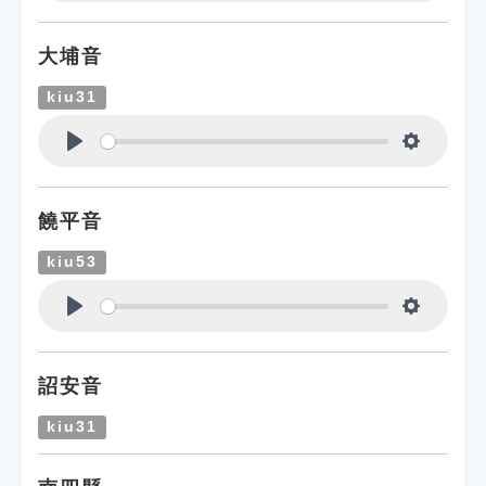
Play
Settings
大埔音
kiu31
Play
Settings
饒平音
kiu53
Play
Settings
詔安音
kiu31