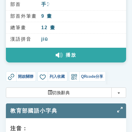
索引選單
部首
手
ㄕㄡˇ
知識索引
部首外筆畫
9
畫
單字索引
總筆畫
12
畫
生命大百科索引
漢語拼音
jiū
播放
遊戲專區
教學應用
開啟關聯
列入收藏
QRcode分享
貓頭鷹博士
切換
切換辭典
教育部國語小字典
注音：