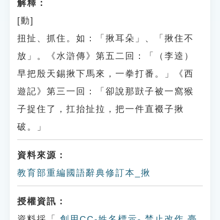
解釋：
[動]
扭扯、抓住。如：「揪耳朵」、「揪住不
放」。《水滸傳》第五二回：「（李逵）
早把殷天錫揪下馬來，一拳打番。」《西
遊記》第三一回：「卻說那獃子被一窩猴
子捉住了，扛抬扯拉，把一件直裰子揪
破。」
資料來源：
教育部重編國語辭典修訂本_揪
授權資訊：
資料採「
創用CC-姓名標示- 禁止改作 臺