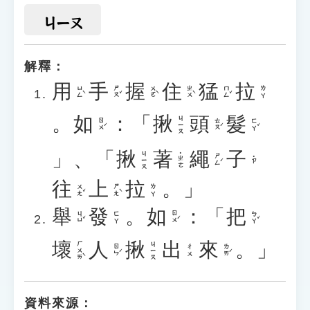
ㄐㄧㄡ
解釋：
用
手
握
住
猛
拉
ㄩㄥˋ
ㄕㄡˇ
ㄨㄛˋ
ㄓㄨˋ
ㄇㄥˇ
ㄌㄚ
。
如
：「
揪
頭
髮
ㄐㄧㄡ
ㄖㄨˊ
ㄊㄡˊ
ㄈㄚˇ
」、「
揪
著
繩
子
ㄐㄧㄡ
˙ㄓㄜ
ㄕㄥˊ
˙ㄗ
往
上
拉
。」
ㄨㄤˇ
ㄕㄤˋ
ㄌㄚ
舉
發
。
如
：「
把
ㄐㄩˇ
ㄖㄨˊ
ㄅㄚˇ
ㄈㄚ
壞
人
揪
出
來
。」
ㄏㄨㄞˋ
ㄐㄧㄡ
ㄖㄣˊ
ㄌㄞˊ
ㄔㄨ
資料來源：