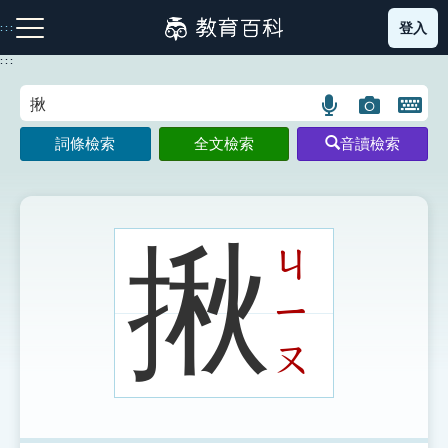
跳
登入
:::
到
主
:::
要
內
語
圖
開
容
注音索引圖示
筆畫索引圖示
部首索引表圖示
言
片
啟
詞條檢索
全文檢索
音讀檢索
搜
搜
鍵
尋
尋
盤
圖
圖
圖
示
示
示
揪
ㄐ
ㄧ
網站導覽
ㄡ
生字詞彙表
成語故事