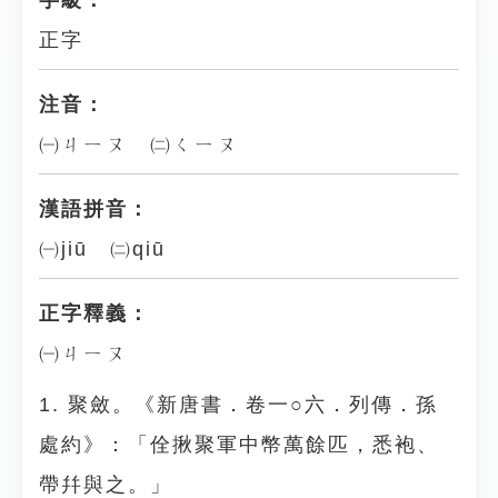
字級：
正字
注音：
㈠ㄐㄧㄡ ㈡ㄑㄧㄡ
漢語拼音：
㈠jiū ㈡qiū
正字釋義：
㈠ㄐㄧㄡ
1. 聚斂。《新唐書．卷一○六．列傳．孫
處約》：「佺揪聚軍中幣萬餘匹，悉袍、
帶幷與之。」