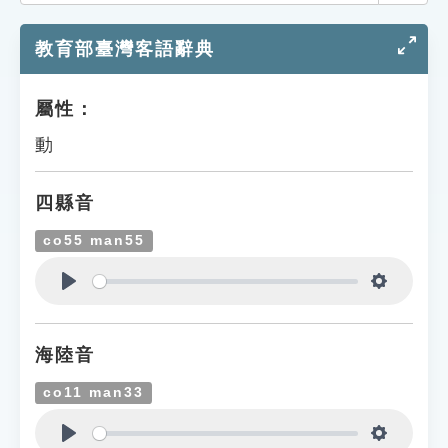
索引選單
教育部臺灣客語辭典
知識索引
單字索引
屬性：
生命大百科索引
動
遊戲專區
四縣音
教學應用
co55 man55
貓頭鷹博士
Play
Settings
海陸音
co11 man33