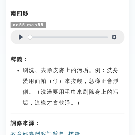
南四縣
co55 man55
Play
Settings
釋義：
刷洗、去除皮膚上的污垢。例：洗身
愛用面帕（仔）來搓㿸，恁樣正會淨
俐。（洗澡要用毛巾來刷除身上的污
垢，這樣才會乾淨。）
詞條來源：
教育部臺灣客語辭典_搓㿸