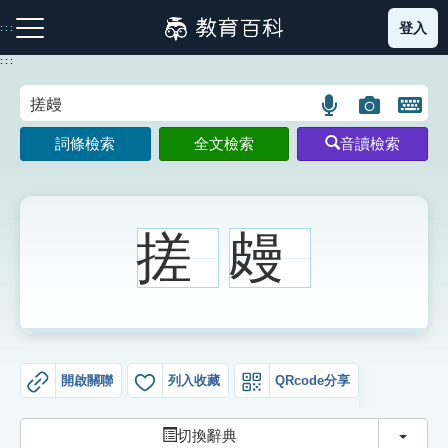
跳
登入
:::
到
主
:::
要
內
語
圖
開
容
注音索引圖示
筆畫索引圖示
部首索引表圖示
言
片
啟
詞條檢索
全文檢索
音讀檢索
搜
搜
鍵
尋
尋
盤
圖
圖
圖
示
示
示
搓
㿸
網站導覽
生字詞彙表
開啟關聯
列入收藏
QRcode分享
成語故事
切換
切換辭典