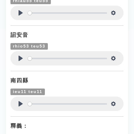
rhiau55 teu55
Play
Settings
詔安音
rhio53 teu53
Play
Settings
南四縣
ieu11 teu11
Play
Settings
釋義：