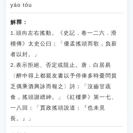
yáo tóu
解釋：
1.頭向左右搖動。《史記．卷一二六．滑
稽傳》太史公曰：「優孟搖頭而歌，負薪
者以封。」
2.表示拒絕、否定或阻止。唐．白居易
〈醉中得上都親友書以予停俸多時憂問貧
乏偶乘酒興詠而報之〉詩：「沒齒甘蔬
食，搖頭謝縉紳。」《紅樓夢》第一七、
一八回：「賈政搖頭說道：『也未見
長。』」