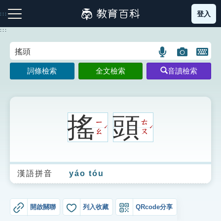
跳
登入
:::
到
主
:::
要
內
語
圖
開
容
注音索引圖示
筆畫索引圖示
部首索引表圖示
言
片
啟
詞條檢索
全文檢索
音讀檢索
搜
搜
鍵
尋
尋
盤
圖
圖
圖
示
示
示
搖
頭
ㄧ
ㄊ
ˊ
ˊ
ㄠ
ㄡ
網站導覽
漢語拼音
yáo tóu
生字詞彙表
成語故事
開啟關聯
列入收藏
QRcode分享