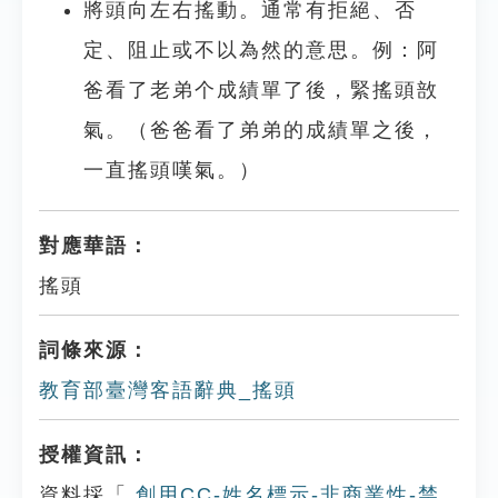
將頭向左右搖動。通常有拒絕、否
定、阻止或不以為然的意思。例：阿
爸看了老弟个成績單了後，緊搖頭敨
氣。（爸爸看了弟弟的成績單之後，
一直搖頭嘆氣。）
對應華語：
搖頭
詞條來源：
教育部臺灣客語辭典_搖頭
授權資訊：
資料採「
創用CC-姓名標示-非商業性-禁