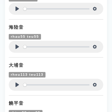
Play
Settings
海陸音
rhau55 teu55
Play
Settings
大埔音
rheu113 teu113
Play
Settings
饒平音