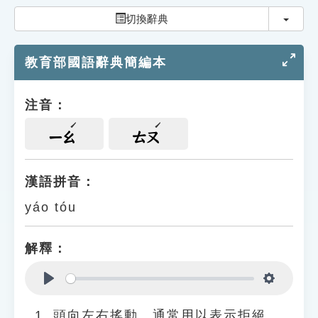
索引選單
切換
切換辭典
知識索引
教育部國語辭典簡編本
單字索引
生命大百科索引
注音：
遊戲專區
ㄧㄠ
ㄊㄡ
教學應用
漢語拼音：
yáo tóu
貓頭鷹博士
解釋：
Play
Settings
頭向左右搖動。通常用以表示拒絕、