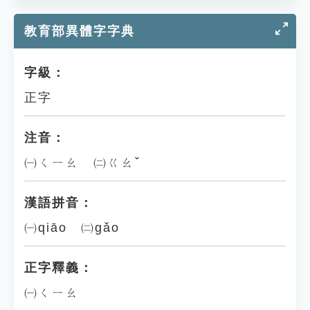
教育部異體字字典
字級：
正字
注音：
㈠ㄑㄧㄠ ㈡ㄍㄠˇ
漢語拼音：
㈠qiāo ㈡gǎo
正字釋義：
㈠ㄑㄧㄠ