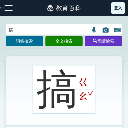
跳
登入
:::
到
主
:::
要
內
語
圖
開
容
注音索引圖示
筆畫索引圖示
部首索引表圖示
言
片
啟
詞條檢索
全文檢索
音讀檢索
搜
搜
鍵
尋
尋
盤
圖
圖
圖
示
示
示
搞
ㄍ
網站導覽
ˇ
ㄠ
生字詞彙表
成語故事