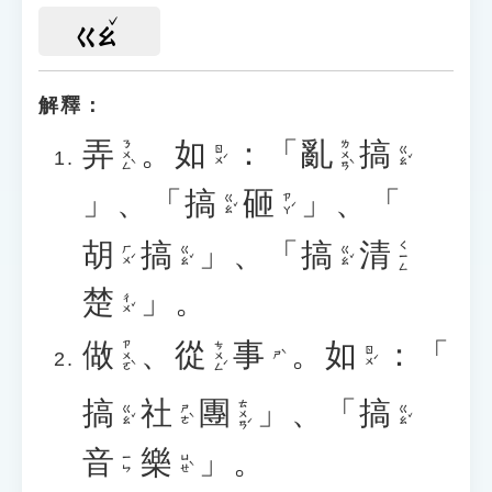
ㄍㄠ
解釋：
弄
。
如
：「
亂
搞
ㄋㄨㄥˋ
ㄌㄨㄢˋ
ㄖㄨˊ
ㄍㄠˇ
」、「
搞
砸
」、「
ㄍㄠˇ
ㄗㄚˊ
胡
搞
」、「
搞
清
ㄑㄧㄥ
ㄏㄨˊ
ㄍㄠˇ
ㄍㄠˇ
楚
」。
ㄔㄨˇ
做
、
從
事
。
如
：「
ㄗㄨㄛˋ
ㄘㄨㄥˊ
ㄖㄨˊ
ㄕˋ
搞
社
團
」、「
搞
ㄊㄨㄢˊ
ㄍㄠˇ
ㄕㄜˋ
ㄍㄠˇ
音
樂
」。
ㄩㄝˋ
ㄧㄣ