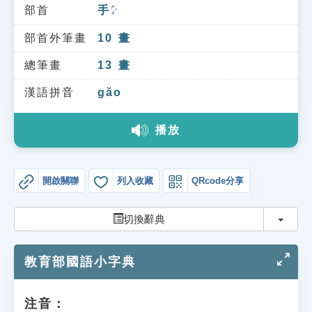
索引選單
部首
手
ㄕㄡˇ
知識索引
部首外筆畫
10
畫
單字索引
總筆畫
13
畫
生命大百科索引
漢語拼音
gǎo
播放
遊戲專區
教學應用
開啟關聯
列入收藏
QRcode分享
貓頭鷹博士
切換
切換辭典
教育部國語小字典
注音：