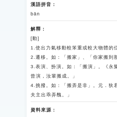
漢語拼音：
bān
解釋：
[動]
1.使出力氣移動較笨重或較大物體的
2.遷移。如：「搬家」、「你家搬到
3.表演、扮演。如：「搬演」。《
曾演，汝輩搬成。」
4.挑撥。如：「搬弄是非」。元．
夫主出乖弄醜。」
資料來源：