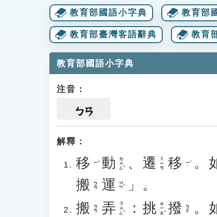
教育部國語小字典
教育部
教育部臺灣客語辭典
教育
教育部國語小字典
注音：
ㄅㄢ
解釋：
移
動
、
遷
移
。
ㄉㄨㄥˋ
ㄑㄧㄢ
ㄧˊ
ㄧˊ
搬
運
」。
ㄩㄣˋ
ㄅㄢ
搬
弄
：
挑
撥
。
ㄋㄨㄥˋ
ㄊㄧㄠˇ
ㄅㄢ
ㄅㄛ