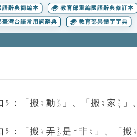
國語辭典簡編本
教育部重編國語辭典修訂本
部臺灣台語常用詞辭典
教育部異體字字典
如
：「
搬
動
」、「
搬
家
」
ㄉㄨㄥˋ
ㄐㄧㄚ
ㄖㄨˊ
ㄅㄢ
ㄅㄢ
如
：「
搬
弄
是
非
」、「
搬
ㄋㄨㄥˋ
ㄖㄨˊ
ㄅㄢ
ㄈㄟ
ㄅㄢ
ㄕˋ