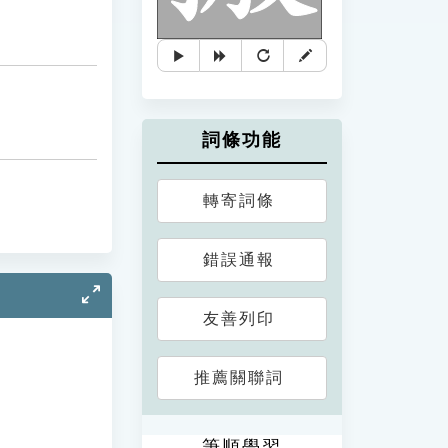
詞條功能
轉寄詞條
錯誤通報
友善列印
推薦關聯詞
筆順學習