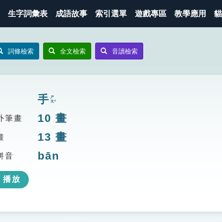
生字詞彙表
成語故事
索引選單
遊戲專區
教學應用
貓
詞條檢索
全文檢索
音讀檢索
手
ㄕㄡˇ
10
畫
外筆畫
13
畫
畫
bān
拼音
播放