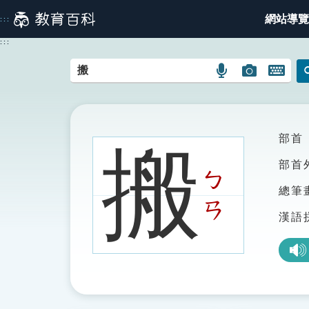
跳
網站導覽
:::
到
主
:::
要
內
語
圖
開
容
言
片
啟
搜
搜
鍵
尋
尋
盤
圖
圖
圖
部首
搬
示
示
示
部首
ㄅ
總筆
ㄢ
漢語