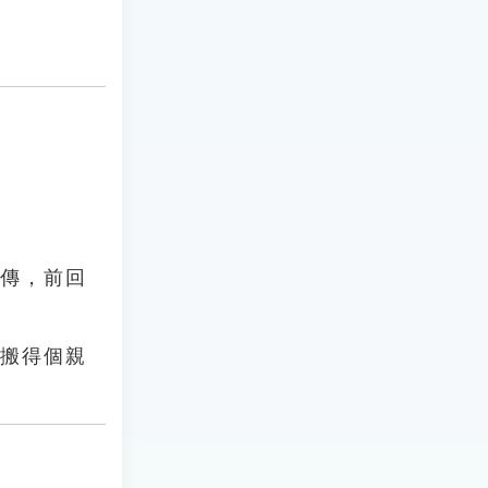
協傳，前回
，搬得個親