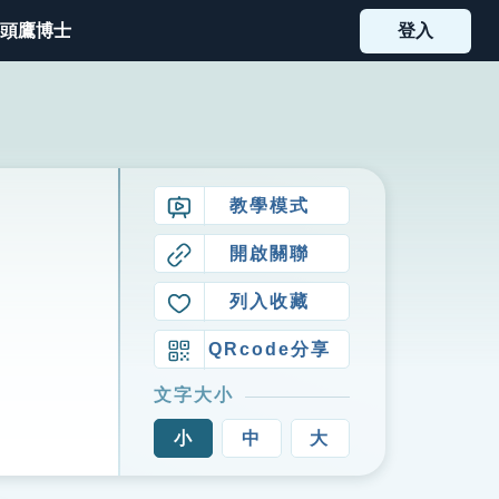
頭鷹博士
登入
教學模式
開啟關聯
列入收藏
QRcode分享
文字大小
小
中
大