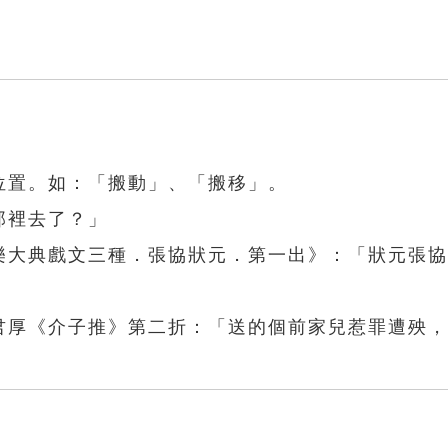
位置。如：「搬動」、「搬移」。
那裡去了？」
永樂大典戲文三種．張協狀元．第一出》：「狀元張
狄君厚《介子推》第二折：「送的個前家兒惹罪遭殃