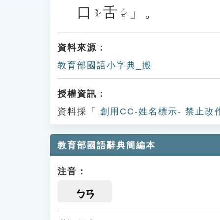
口
舌
」。
ㄎㄡˇ
ㄕㄜˊ
資料來源：
教育部國語小字典_搬
授權資訊：
資料採「
創用CC-姓名標示- 禁止改
教育部國語辭典簡編本
注音：
ㄅㄢ