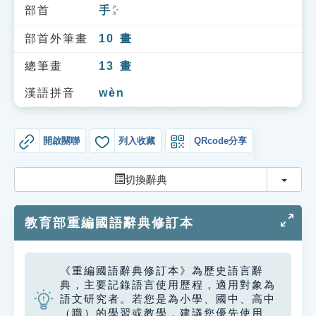
索引選單
部首
手
ㄕㄡˇ
知識索引
部首外筆畫
10
畫
單字索引
總筆畫
13
畫
生命大百科索引
漢語拼音
wèn
遊戲專區
開啟關聯
列入收藏
QRcode分享
教學應用
切換
切換辭典
貓頭鷹博士
教育部重編國語辭典修訂本
《重編國語辭典修訂本》為歷史語言辭
典，主要記錄語言使用歷程，適用對象為
語文研究者。若您是為小學、國中、高中
（職）的學習或教學，建議您優先使用