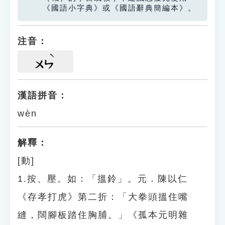
《國語小字典》或《國語辭典簡編本》。
注音：
ㄨㄣ
漢語拼音：
wèn
解釋：
[動]
1.按、壓。如：「搵鈴」。元．陳以仁
《存孝打虎》第二折：「大拳頭搵住嘴
縫，闊腳板踏住胸脯。」《孤本元明雜