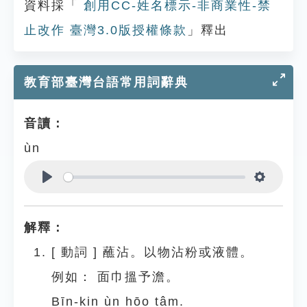
資料採「
創用CC-姓名標示-非商業性-禁
止改作 臺灣3.0版授權條款
」釋出
教育部臺灣台語常用詞辭典
音讀：
ùn
Play
Settings
解釋：
[
動詞
]
蘸沾。以物沾粉或液體。
例如：
面巾搵予澹。
Bīn-kin ùn hōo tâm.