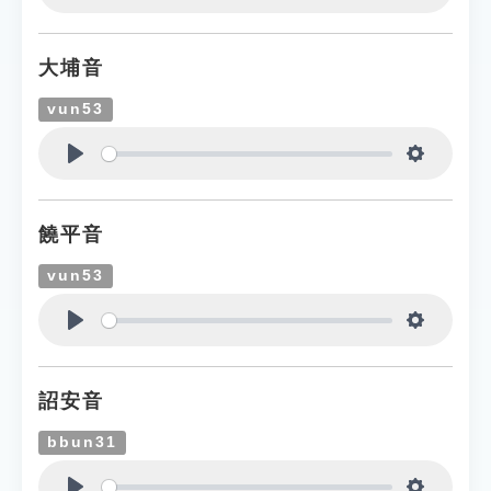
Play
Settings
大埔音
vun53
Play
Settings
饒平音
vun53
Play
Settings
詔安音
bbun31