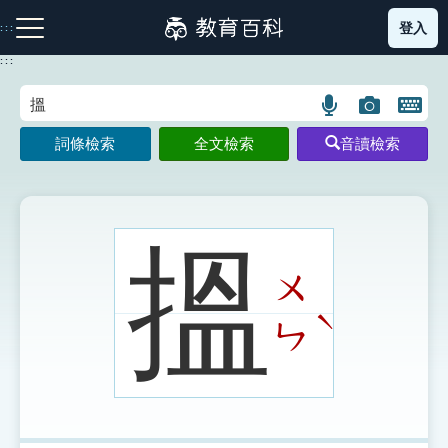
跳
登入
:::
到
主
:::
要
內
語
圖
開
容
注音索引圖示
筆畫索引圖示
部首索引表圖示
言
片
啟
詞條檢索
全文檢索
音讀檢索
搜
搜
鍵
尋
尋
盤
圖
圖
圖
示
示
示
搵
ㄨ
網站導覽
ˋ
ㄣ
生字詞彙表
成語故事