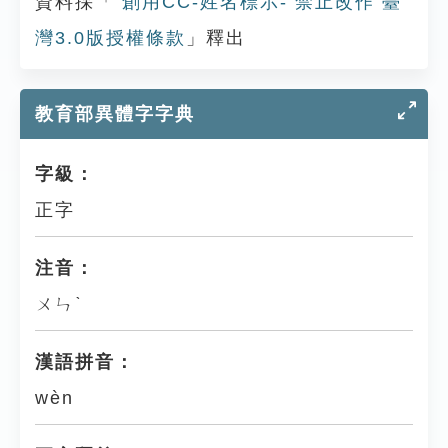
資料採「
創用CC-姓名標示- 禁止改作 臺
灣3.0版授權條款
」釋出
教育部異體字字典
字級：
正字
注音：
ㄨㄣˋ
漢語拼音：
wèn