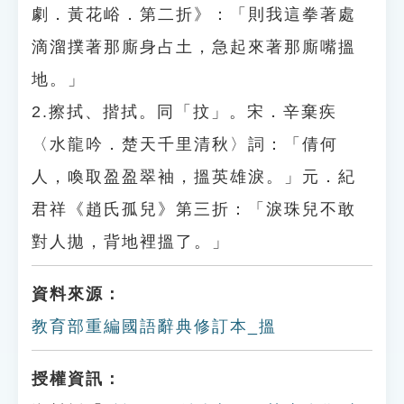
劇．黃花峪．第二折》：「則我這拳著處
滴溜撲著那廝身占土，急起來著那廝嘴搵
地。」
2.擦拭、揩拭。同「抆」。宋．辛棄疾
〈水龍吟．楚天千里清秋〉詞：「倩何
人，喚取盈盈翠袖，搵英雄淚。」元．紀
君祥《趙氏孤兒》第三折：「淚珠兒不敢
對人拋，背地裡搵了。」
資料來源：
教育部重編國語辭典修訂本_搵
授權資訊：