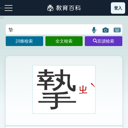
跳
登入
:::
到
主
:::
要
內
語
圖
開
容
注音索引圖示
筆畫索引圖示
部首索引表圖示
言
片
啟
詞條檢索
全文檢索
音讀檢索
搜
搜
鍵
尋
尋
盤
圖
圖
圖
示
示
示
摯
ˋ
ㄓ
網站導覽
生字詞彙表
成語故事