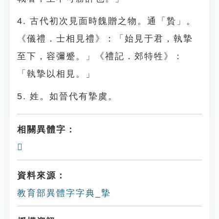
4. 古代初次見面時餽贈之物。通「贄」。
《儀禮．士相見禮》：「始見于君，執摯
至下，容彌蹙。」《禮記．郊特牲》：
「執摯以相見。」
5. 姓。如晉代有摯虞。
相關異體字：
𢴷
資料來源：
教育部異體字字典_摯