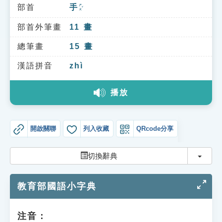
索引選單
部首
手
ㄕㄡˇ
知識索引
部首外筆畫
11
畫
單字索引
總筆畫
15
畫
生命大百科索引
漢語拼音
zhì
播放
遊戲專區
教學應用
開啟關聯
列入收藏
QRcode分享
貓頭鷹博士
切換
切換辭典
教育部國語小字典
注音：