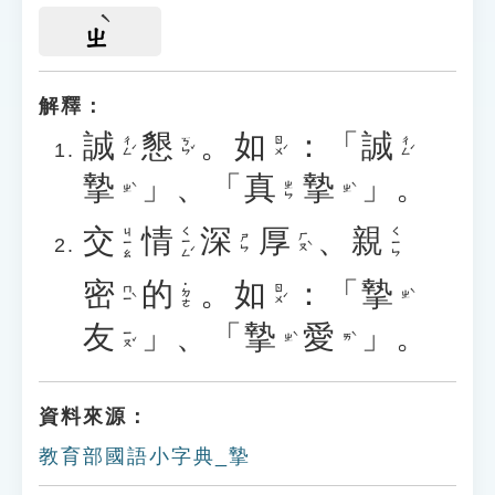
ㄓ
解釋：
誠
懇
。
如
：「
誠
ㄔㄥˊ
ㄎㄣˇ
ㄖㄨˊ
ㄔㄥˊ
摯
」、「
真
摯
」。
ㄓㄣ
ㄓˋ
ㄓˋ
交
情
深
厚
、
親
ㄑㄧㄥˊ
ㄐㄧㄠ
ㄑㄧㄣ
ㄏㄡˋ
ㄕㄣ
密
的
。
如
：「
摯
˙ㄉㄜ
ㄇㄧˋ
ㄖㄨˊ
ㄓˋ
友
」、「
摯
愛
」。
ㄧㄡˇ
ㄓˋ
ㄞˋ
資料來源：
教育部國語小字典_摯