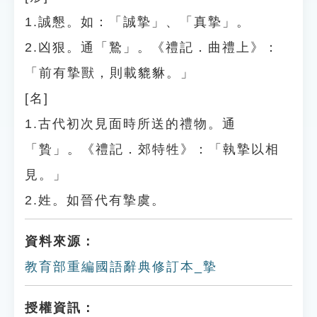
1.誠懇。如：「誠摯」、「真摯」。
2.凶狠。通「鷙」。《禮記．曲禮上》：
「前有摯獸，則載貔貅。」
[名]
1.古代初次見面時所送的禮物。通
「贄」。《禮記．郊特牲》：「執摯以相
見。」
2.姓。如晉代有摯虞。
資料來源：
教育部重編國語辭典修訂本_摯
授權資訊：