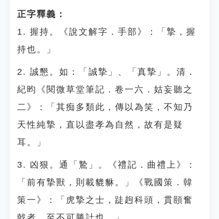
正字釋義：
1. 握持。《說文解字．手部》：「摯，握
持也。」
2. 誠懇。如：「誠摯」、「真摯」。清．
紀昀《閱微草堂筆記．卷一六．姑妄聽之
二》：「其痴多類此，傳以為笑，不知乃
天性純摯，直以盡孝為自然，故有是疑
耳。」
3. 凶狠。通「鷙」。《禮記．曲禮上》：
「前有摯獸，則載貔貅。」《戰國策．韓
策一》：「虎摯之士，跿䞤科頭，貫頤奮
戟者，至不可勝計也。」