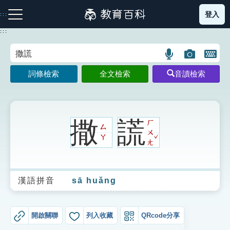
跳
登入
:::
到
主
:::
要
內
語
圖
開
容
注音索引圖示
筆畫索引圖示
部首索引表圖示
言
片
啟
詞條檢索
全文檢索
音讀檢索
搜
搜
鍵
尋
尋
盤
圖
圖
圖
示
示
示
撒
謊
ㄏ
ㄙ
ㄨ
ˇ
ㄚ
ㄤ
網站導覽
漢語拼音
sā huǎng
生字詞彙表
成語故事
開啟關聯
列入收藏
QRcode分享