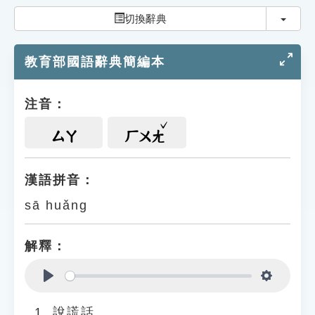
索引選單
切換
切換辭典
知識索引
教育部國語辭典簡編本
單字索引
生命大百科索引
注音：
遊戲專區
ㄙㄚ
ㄏㄨㄤ
教學應用
漢語拼音：
sā huǎng
貓頭鷹博士
解釋：
Play
Settings
說謊話。