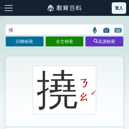
跳
登入
:::
到
主
:::
要
內
語
圖
開
容
注音索引圖示
筆畫索引圖示
部首索引表圖示
言
片
啟
詞條檢索
全文檢索
音讀檢索
搜
搜
鍵
尋
尋
盤
圖
圖
圖
示
示
示
撓
ㄋ
網站導覽
ˊ
ㄠ
生字詞彙表
成語故事