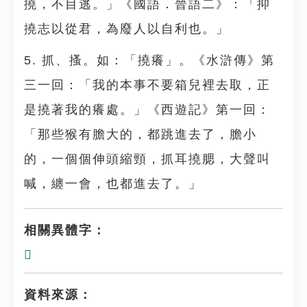
撓，不目逃。」《國語．晉語二》：「抑
撓志以從君，為廢人以自利也。」
5. 抓、搔。如：「撓癢」。《水滸傳》第
三一回：「我的本事不要箱兒裡去取，正
是撓著我的癢處。」《西遊記》第一回：
「那些猴有膽大的，都跳進去了，膽小
的，一個個伸頭縮頸，抓耳撓腮，大聲叫
喊，纏一會，也都進去了。」
相關異體字：
𢪼
資料來源：