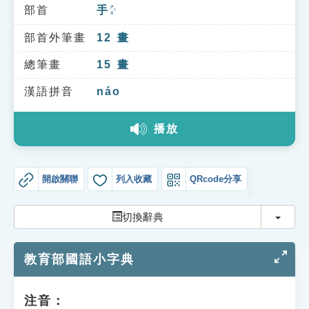
索引選單
部首
手
ㄕㄡˇ
知識索引
部首外筆畫
12
畫
單字索引
總筆畫
15
畫
生命大百科索引
漢語拼音
náo
播放
遊戲專區
教學應用
開啟關聯
列入收藏
QRcode分享
貓頭鷹博士
切換
切換辭典
教育部國語小字典
注音：