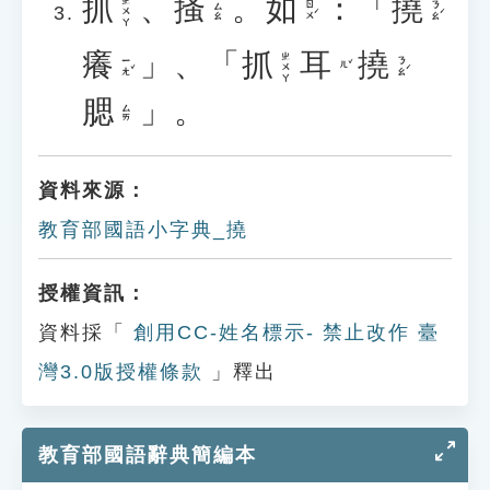
抓
、
搔
。
如
：「
撓
ㄓㄨㄚ
ㄖㄨˊ
ㄋㄠˊ
ㄙㄠ
癢
」、「
抓
耳
撓
ㄓㄨㄚ
ㄧㄤˇ
ㄋㄠˊ
ㄦˇ
腮
」。
ㄙㄞ
資料來源：
教育部國語小字典_撓
授權資訊：
資料採「
創用CC-姓名標示- 禁止改作 臺
灣3.0版授權條款
」釋出
教育部國語辭典簡編本