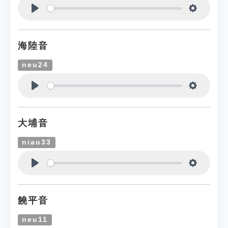
Play
Settings
海陸音
neu24
Play
Settings
大埔音
niau33
Play
Settings
饒平音
neu11