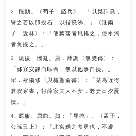
2. 攪動。《荀子．議兵》：「以桀詐堯，
譬之若以卵投石，以指撓沸。」《淮南
子．說林》：「使葉落者風搖之，使水濁
者魚撓之。」
3. 煩擾、惱亂。唐．薛調〈無雙傳〉：
「姊宜安靜自頤養，無以他事自撓。」
宋．歐陽修〈與梅聖俞書〉：「某為近得
君貺家書，報薛家夫人不安，老妻日夕憂
撓。」
4. 屈服、屈曲。如：「屈撓」。《孟子．
公孫丑上》：「北宮黝之養勇也，不膚