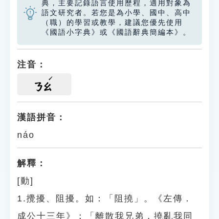
典，主要記錄語言使用歷程，適用對象為
語文研究者。若您是為小學、國中、高中
（職）的學習或教學，建議您優先使用
《國語小字典》或《國語辭典簡編本》。
注音：
ㄋㄠ
漢語拼音：
náo
解釋：
[動]
1.攪擾、阻擾。如：「阻撓」。《左傳．
成公十三年》：「離散我兄弟，撓亂我同