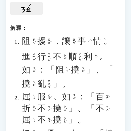
ㄋㄠ
解釋：
阻
擾
，
讓
事
情
ㄑㄧㄥˊ
ㄗㄨˇ
ㄖㄠˇ
ㄖㄤˋ
ㄕˋ
進
行
不
順
利
。
ㄐㄧㄣˋ
ㄒㄧㄥˊ
ㄕㄨㄣˋ
ㄅㄨˊ
ㄌㄧˋ
如
：「
阻
撓
」、「
ㄖㄨˊ
ㄗㄨˇ
ㄋㄠˊ
撓
亂
」。
ㄌㄨㄢˋ
ㄋㄠˊ
屈
服
。
如
：「
百
ㄈㄨˊ
ㄖㄨˊ
ㄅㄞˇ
ㄑㄩ
折
不
撓
」、「
不
ㄓㄜˊ
ㄅㄨˋ
ㄋㄠˊ
ㄅㄨˋ
屈
不
撓
」。
ㄅㄨˋ
ㄋㄠˊ
ㄑㄩ