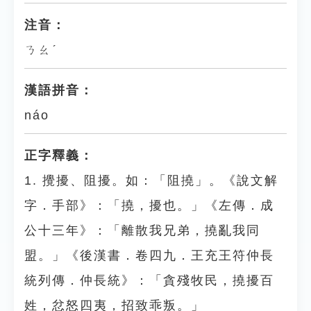
注音：
ㄋㄠˊ
漢語拼音：
náo
正字釋義：
1. 攪擾、阻擾。如：「阻撓」。《說文解
字．手部》：「撓，擾也。」《左傳．成
公十三年》：「離散我兄弟，撓亂我同
盟。」《後漢書．卷四九．王充王符仲長
統列傳．仲長統》：「貪殘牧民，撓擾百
姓，忿怒四夷，招致乖叛。」