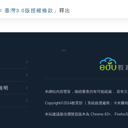
作 臺灣3.0版授權條款
」釋出
:::
說明
本網站內容豐富，雖經審查仍有可能疏漏，
若有欠
Copyright©2014教育部
丨系統維運廠商：卡米爾
本站建議最佳瀏覽器版本為
Chrome 63+、Firefox