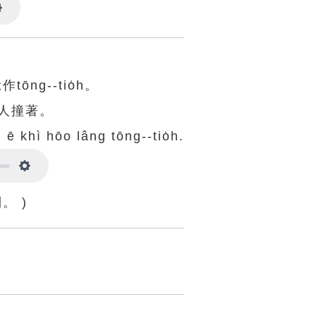
Settings
ng--tio̍h。
人撞著。
 ē khì hōo lâng tōng--tio̍h.
Settings
。 )