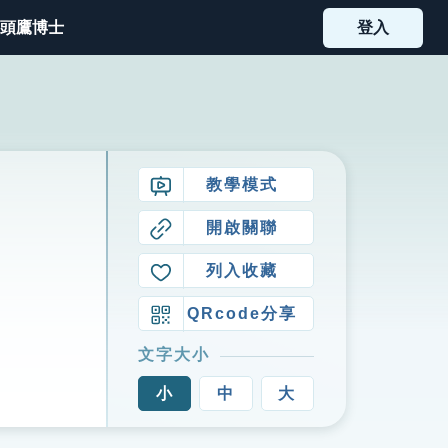
頭鷹博士
登入
教學模式
開啟關聯
列入收藏
QRcode分享
文字大小
小
中
大