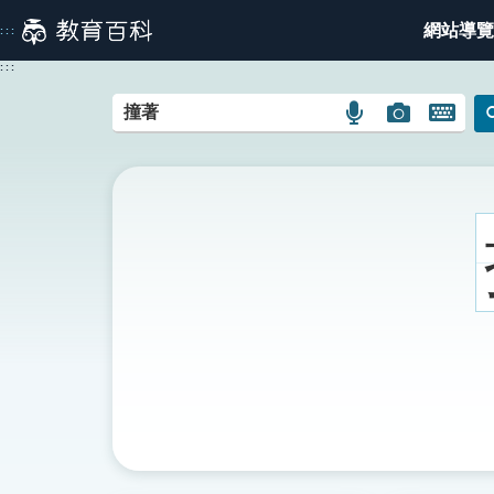
跳
網站導覽
:::
到
主
:::
要
內
語
圖
開
容
言
片
啟
搜
搜
鍵
尋
尋
盤
圖
圖
圖
示
示
示