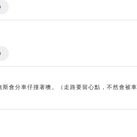
Settings
Settings
無斯會分車仔撞著噢。（走路要留心點，不然會被