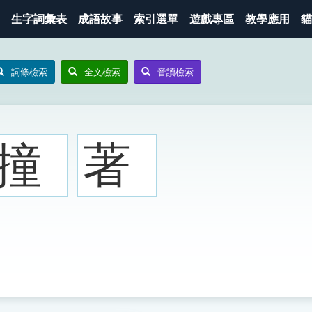
生字詞彙表
成語故事
索引選單
遊戲專區
教學應用
貓
詞條檢索
全文檢索
音讀檢索
撞
著