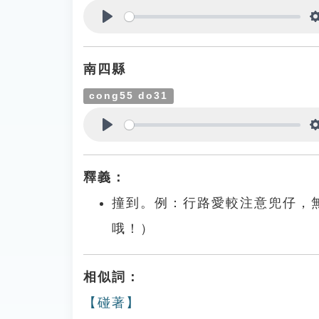
Play
南四縣
cong55 do31
Play
釋義：
撞到。例：行路愛較注意兜仔，
哦！）
相似詞：
【碰著】