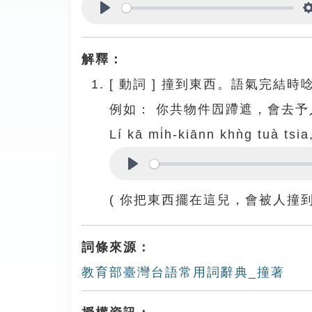
Play
解釋：
[
動詞
]
撞到東西。語氣完結時唸作tō
例如：
你共物件囥蹛遮，會去予
Lí kā mi̍h-kiānn khǹg tuà tsia,
Play
( 你把東西擺在這兒，會被人撞到
詞條來源：
教育部臺灣台語常用詞辭典_撞著