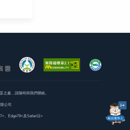
妥之處，請隨時與我們聯絡。
有限公司
57+、Edge79+及Safari11+
貓頭鷹博士