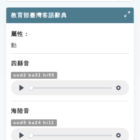
索引選單
教育部臺灣客語辭典
知識索引
單字索引
屬性：
生命大百科索引
動
遊戲專區
四縣音
教學應用
cod2 ba31 hi55
貓頭鷹博士
Play
Settings
海陸音
cod5 ba24 hi11