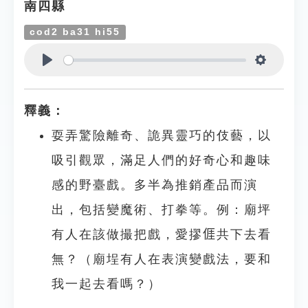
南四縣
cod2 ba31 hi55
Play
Settings
釋義：
耍弄驚險離奇、詭異靈巧的伎藝，以
吸引觀眾，滿足人們的好奇心和趣味
感的野臺戲。多半為推銷產品而演
出，包括變魔術、打拳等。例：廟坪
有人在該做撮把戲，愛摎𠊎共下去看
無？（廟埕有人在表演變戲法，要和
我一起去看嗎？）