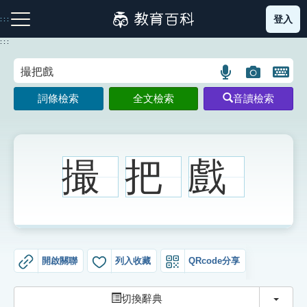
跳
登入
:::
到
主
:::
要
內
語
圖
開
容
注音索引圖示
筆畫索引圖示
部首索引表圖示
言
片
啟
詞條檢索
全文檢索
音讀檢索
搜
搜
鍵
尋
尋
盤
圖
圖
圖
示
示
示
撮
把
戲
網站導覽
生字詞彙表
開啟關聯
列入收藏
QRcode分享
成語故事
切換
切換辭典