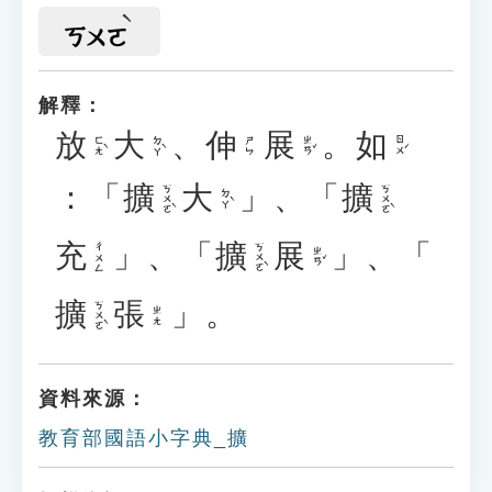
ㄎㄨㄛ
解釋：
放
大
、
伸
展
。
如
ㄈㄤˋ
ㄉㄚˋ
ㄓㄢˇ
ㄖㄨˊ
ㄕㄣ
：「
擴
大
」、「
擴
ㄎㄨㄛˋ
ㄎㄨㄛˋ
ㄉㄚˋ
充
」、「
擴
展
」、「
ㄎㄨㄛˋ
ㄔㄨㄥ
ㄓㄢˇ
擴
張
」。
ㄎㄨㄛˋ
ㄓㄤ
資料來源：
教育部國語小字典_擴