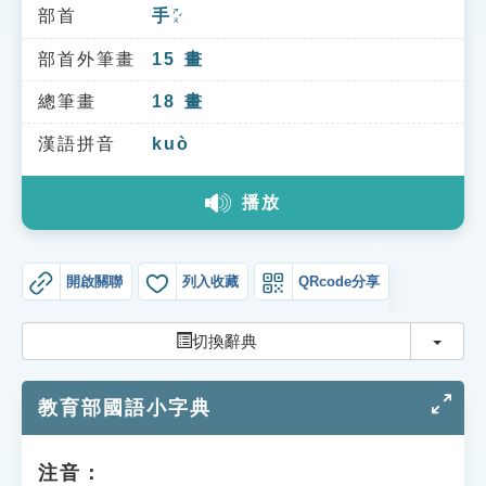
索引選單
部首
手
ㄕㄡˇ
知識索引
部首外筆畫
15
畫
單字索引
總筆畫
18
畫
生命大百科索引
漢語拼音
kuò
播放
遊戲專區
教學應用
開啟關聯
列入收藏
QRcode分享
貓頭鷹博士
切換
切換辭典
教育部國語小字典
注音：