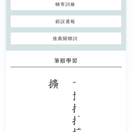
轉寄詞條
錯誤通報
推薦關聯詞
筆順學習