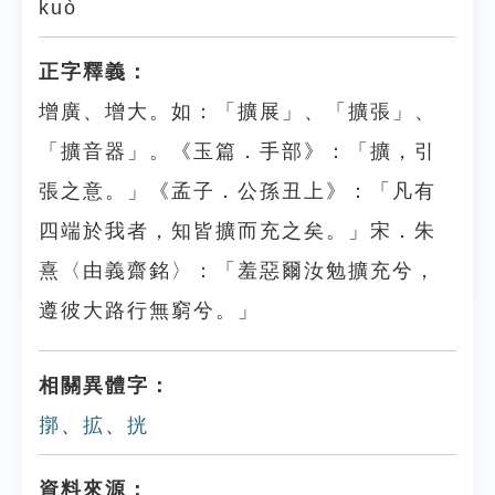
kuò
正字釋義：
增廣、增大。如：「擴展」、「擴張」、
「擴音器」。《玉篇．手部》：「擴，引
張之意。」《孟子．公孫丑上》：「凡有
四端於我者，知皆擴而充之矣。」宋．朱
熹〈由義齋銘〉：「羞惡爾汝勉擴充兮，
遵彼大路行無窮兮。」
相關異體字：
㨯
、
拡
、
挄
資料來源：