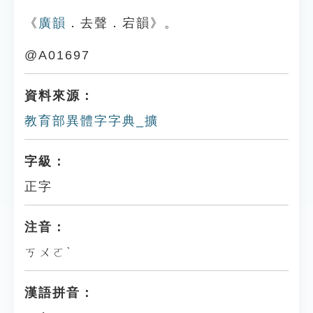
《
廣韻
．去聲．宕韻》。
@A01697
資料來源：
教育部異體字字典_擴
字級：
正字
注音：
ㄎㄨㄛˋ
漢語拼音：