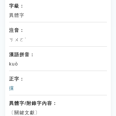
字級：
異體字
注音：
ㄎㄨㄛˋ
漢語拼音：
kuò
正字：
攩
異體字/附錄字內容：
〔關鍵文獻〕