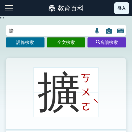
跳
登入
:::
到
主
:::
要
內
語
圖
開
容
注音索引圖示
筆畫索引圖示
部首索引表圖示
言
片
啟
詞條檢索
全文檢索
音讀檢索
搜
搜
鍵
尋
尋
盤
圖
圖
圖
示
示
示
擴
ㄎ
ㄨ
網站導覽
ˋ
ㄛ
生字詞彙表
成語故事