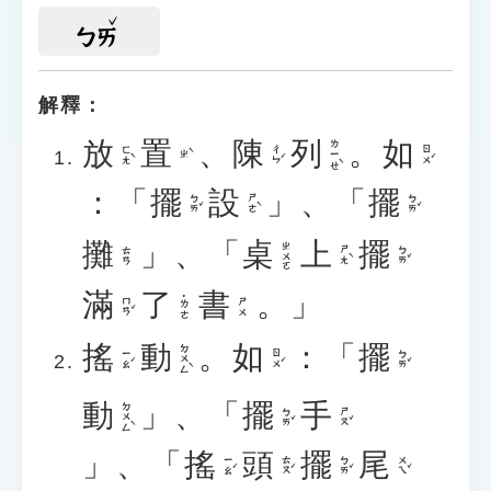
ㄅㄞ
解釋：
放
置
、
陳
列
。
如
ㄌㄧㄝˋ
ㄈㄤˋ
ㄔㄣˊ
ㄖㄨˊ
ㄓˋ
：「
擺
設
」、「
擺
ㄅㄞˇ
ㄕㄜˋ
ㄅㄞˇ
攤
」、「
桌
上
擺
ㄓㄨㄛ
ㄕㄤˋ
ㄅㄞˇ
ㄊㄢ
滿
了
書
。」
˙ㄌㄜ
ㄇㄢˇ
ㄕㄨ
搖
動
。
如
：「
擺
ㄉㄨㄥˋ
ㄧㄠˊ
ㄖㄨˊ
ㄅㄞˇ
動
」、「
擺
手
ㄉㄨㄥˋ
ㄅㄞˇ
ㄕㄡˇ
」、「
搖
頭
擺
尾
ㄧㄠˊ
ㄊㄡˊ
ㄅㄞˇ
ㄨㄟˇ