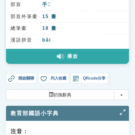
索引選單
部首
手
ㄕㄡˇ
知識索引
部首外筆畫
15
畫
單字索引
總筆畫
18
畫
生命大百科索引
漢語拼音
bǎi
播放
遊戲專區
教學應用
開啟關聯
列入收藏
QRcode分享
貓頭鷹博士
切換
切換辭典
教育部國語小字典
注音：