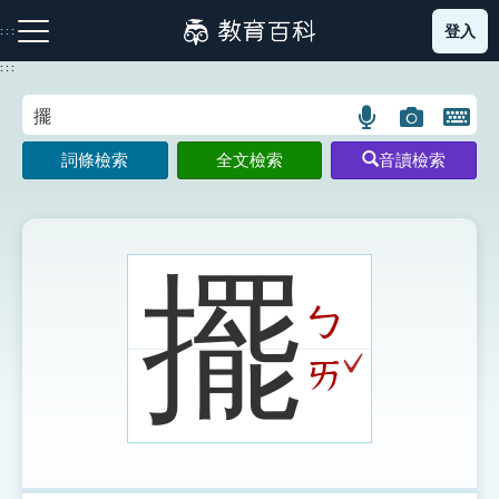
跳
登入
:::
到
主
:::
要
內
語
圖
開
容
注音索引圖示
筆畫索引圖示
部首索引表圖示
言
片
啟
詞條檢索
全文檢索
音讀檢索
搜
搜
鍵
尋
尋
盤
圖
圖
圖
示
示
示
擺
ㄅ
網站導覽
ˇ
ㄞ
生字詞彙表
成語故事