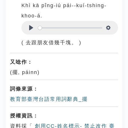
Khì kā pîng-iú pái--kuí-tshing-
khoo-á.
Play
Settings
( 去跟朋友借幾千塊。 )
又唸作：
(擺, páinn)
詞條來源：
教育部臺灣台語常用詞辭典_擺
授權資訊：
資料採「
創用CC-姓名標示- 禁止改作 臺