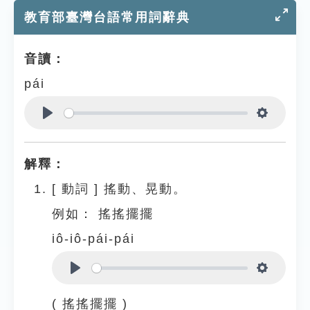
教育部臺灣台語常用詞辭典
音讀：
pái
Play
Settings
解釋：
[
動詞
]
搖動、晃動。
例如：
搖搖擺擺
iô-iô-pái-pái
Play
Settings
( 搖搖擺擺 )