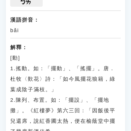
ㄅㄞ
漢語拼音：
bǎi
解釋：
[動]
1.搖動。如：「擺動」、「搖擺」。唐．
杜牧〈歎花〉詩：「如今風擺花狼籍，綠
葉成陰子滿枝。」
2.陳列、布置。如：「擺設」、「擺地
攤」。《紅樓夢》第六三回：「因飯後平
兒還席，說紅香圃太熱，便在榆蔭堂中擺