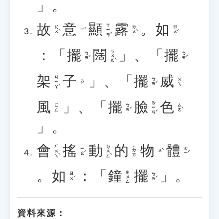
」。
故
意
顯
露
。
如
ㄒㄧㄢˇ
ㄍㄨˋ
ㄌㄨˋ
ㄖㄨˊ
ㄧˋ
：「
擺
闊
」、「
擺
ㄎㄨㄛˋ
ㄅㄞˇ
ㄅㄞˇ
架
子
」、「
擺
威
ㄐㄧㄚˋ
ㄅㄞˇ
ㄨㄟ
˙ㄗ
風
」、「
擺
臉
色
ㄌㄧㄢˇ
ㄅㄞˇ
ㄙㄜˋ
ㄈㄥ
」。
會
搖
動
的
物
體
ㄏㄨㄟˋ
ㄉㄨㄥˋ
˙ㄉㄜ
ㄧㄠˊ
ㄊㄧˇ
ㄨˋ
。
如
：「
鐘
擺
」。
ㄓㄨㄥ
ㄖㄨˊ
ㄅㄞˇ
資料來源：