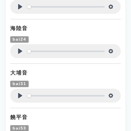
Play
Settings
海陸音
bai24
Play
Settings
大埔音
bai31
Play
Settings
饒平音
bai53