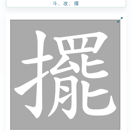
斗
、
改
、
擺