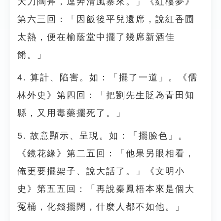
大刀闊斧，逕奔清風寨來。」《紅樓夢》
第六三回：「因飯後平兒還席，說紅香圃
太熱，便在榆蔭堂中擺了幾席新酒佳
餚。」
4. 算計、陷害。如：「擺了一道」。《儒
林外史》第四回：「把劉先生貶為青田知
縣，又用毒藥擺死了。」
5. 故意顯示、呈現。如：「擺臉色」。
《鏡花緣》第二五回：「他果另眼相看，
俺更要擺架子、說大話了。」《文明小
史》第五五回：「再說秦鳳梧本來是個大
冤桶，化錢擺闊，什麼人都不如他。」