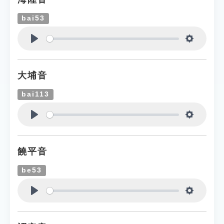
bai53
Play
Settings
大埔音
bai113
Play
Settings
饒平音
be53
Play
Settings