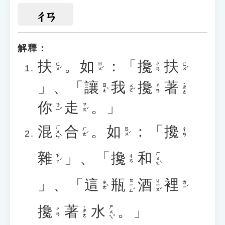
ㄔㄢ
解釋：
扶
。
如
：「
攙
扶
ㄈㄨˊ
ㄖㄨˊ
ㄈㄨˊ
ㄔㄢ
」、「
讓
我
攙
著
˙ㄓㄜ
ㄖㄤˋ
ㄨㄛˇ
ㄔㄢ
你
走
。」
ㄋㄧˇ
ㄗㄡˇ
混
合
。
如
：「
攙
ㄏㄨㄣˋ
ㄏㄜˊ
ㄖㄨˊ
ㄔㄢ
雜
」、「
攙
和
ㄏㄨㄛˋ
ㄗㄚˊ
ㄔㄢ
」、「
這
瓶
酒
裡
ㄆㄧㄥˊ
ㄐㄧㄡˇ
ㄓㄜˋ
ㄌㄧˇ
攙
著
水
。」
ㄕㄨㄟˇ
˙ㄓㄜ
ㄔㄢ