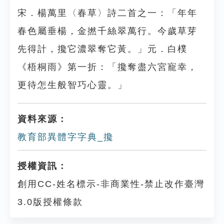
宋．楊萬里〈春草〉詩二首之一：「年年
春色屬垂楊，金撚千絲翠萬行。今歲草芽
先得計，攙它濃翠奪它黃。」元．白樸
《梧桐雨》第一折：「攙奪盡六宮寵幸，
更待怎生般智巧心靈。」
資料來源：
教育部異體字字典_攙
授權資訊：
創用CC-姓名標示-非商業性-禁止改作臺灣
3.0版授權條款