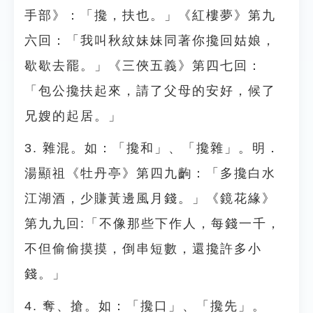
手部》：「攙，扶也。」《紅樓夢》第九
六回：「我叫秋紋妹妹同著你攙回姑娘，
歇歇去罷。」《三俠五義》第四七回：
「包公攙扶起來，請了父母的安好，候了
兄嫂的起居。」
3. 雜混。如：「攙和」、「攙雜」。明．
湯顯祖《牡丹亭》第四九齣：「多攙白水
江湖酒，少賺黃邊風月錢。」《鏡花緣》
第九九回:「不像那些下作人，每錢一千，
不但偷偷摸摸，倒串短數，還攙許多小
錢。」
4. 奪、搶。如：「攙口」、「攙先」。