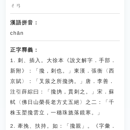
ㄔㄢ
漢語拼音：
chān
正字釋義：
1. 刺、插入。大徐本《說文解字．手部．
新附》：「攙，刺也。」東漢．張衡〈西
京賦〉：「叉蔟之所攙捔。」唐．李善．
注引薛綜曰：「攙捔，貫刺之。」宋．蘇
軾〈佛日山榮長老方丈五絕〉之二：「千
株玉槊攙雲立，一穗珠旒落鏡寒。」
2. 牽挽、扶持。如：「攙親」。《字彙．