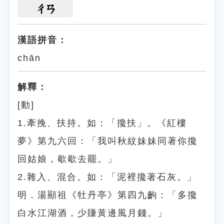
ㄔㄢ
漢語拼音：
chān
解釋：
[動]
1.牽挽、扶持。如：「攙扶」。《紅樓
夢》第九六回：「我叫秋紋妹妹同著你攙
回姑娘，歇歇去罷。」
2.雜入、混合。如：「泥裡攙著石灰。」
明．湯顯祖《牡丹亭》第四九齣：「多攙
白水江湖酒，少賺黃邊風月錢。」