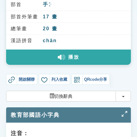
索引選單
部首
手
ㄕㄡˇ
知識索引
部首外筆畫
17
畫
單字索引
總筆畫
20
畫
生命大百科索引
漢語拼音
chān
播放
遊戲專區
教學應用
開啟關聯
列入收藏
QRcode分享
貓頭鷹博士
切換
切換辭典
教育部國語小字典
注音：