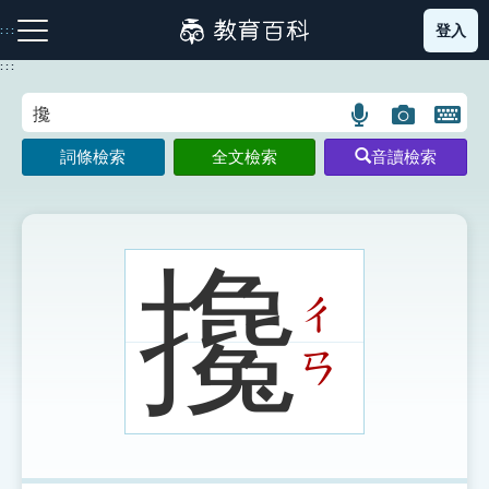
跳
登入
:::
到
主
:::
要
內
語
圖
開
容
注音索引圖示
筆畫索引圖示
部首索引表圖示
言
片
啟
詞條檢索
全文檢索
音讀檢索
搜
搜
鍵
尋
尋
盤
圖
圖
圖
示
示
示
攙
ㄔ
網站導覽
ㄢ
生字詞彙表
成語故事