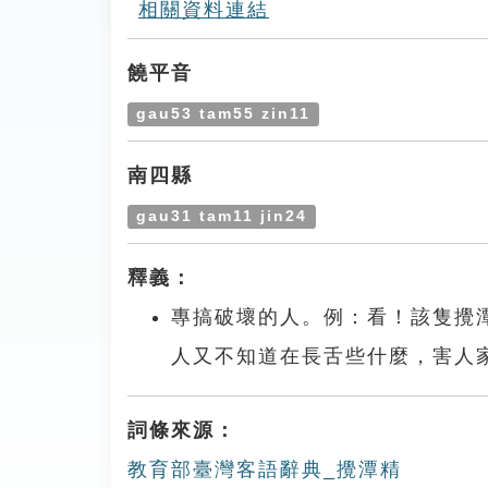
相關資料連結
饒平音
gau53 tam55 zin11
南四縣
gau31 tam11 jin24
釋義：
專搞破壞的人。例：看！該隻攪
人又不知道在長舌些什麼，害人
詞條來源：
教育部臺灣客語辭典_攪潭精