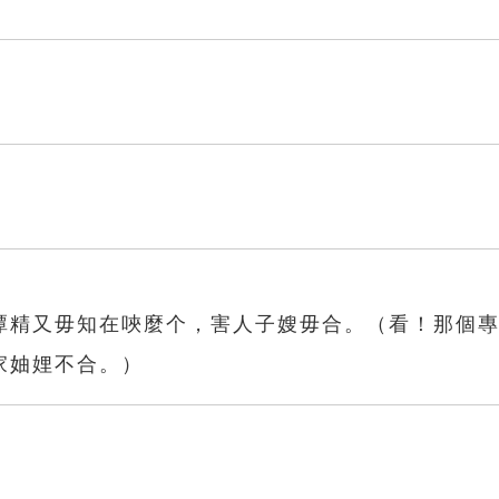
潭精又毋知在唊麼个，害人子嫂毋合。（看！那個
家妯娌不合。）