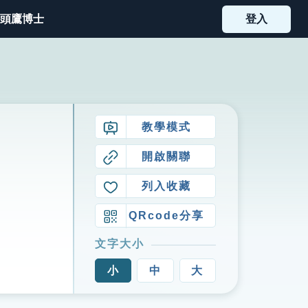
頭鷹博士
登入
教學模式
開啟關聯
列入收藏
QRcode分享
文字大小
小
中
大