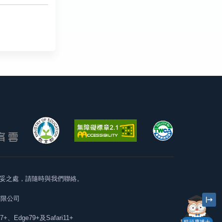
妥之處，請隨時與我們聯絡。
有限公司
57+、Edge79+及Safari11+
貓頭鷹博士