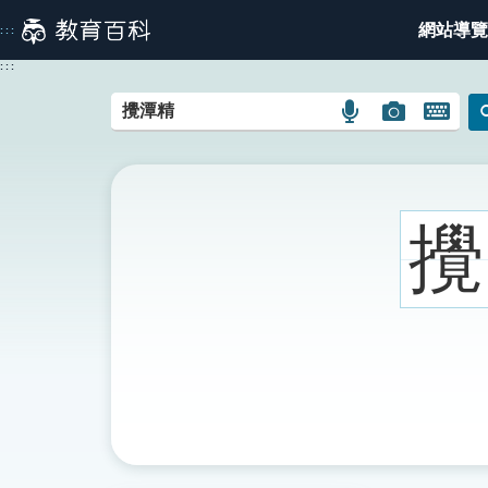
跳
網站導覽
:::
到
主
:::
要
內
語
圖
開
容
言
片
啟
搜
搜
鍵
尋
尋
盤
圖
圖
圖
攪
示
示
示