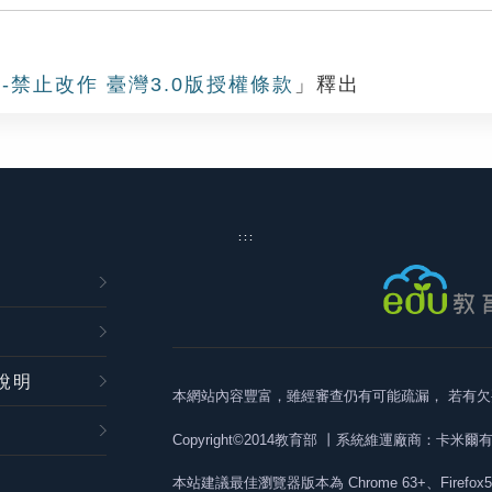
-禁止改作 臺灣3.0版授權條款
」釋出
:::
說明
本網站內容豐富，雖經審查仍有可能疏漏，
若有欠
Copyright©2014教育部
丨系統維運廠商：卡米爾
本站建議最佳瀏覽器版本為
Chrome 63+、Firefox