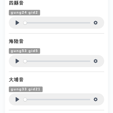
四縣音
gung24 gid2
Play
Settings
海陸音
gung53 gid5
Play
Settings
大埔音
gung33 gid21
Play
Settings