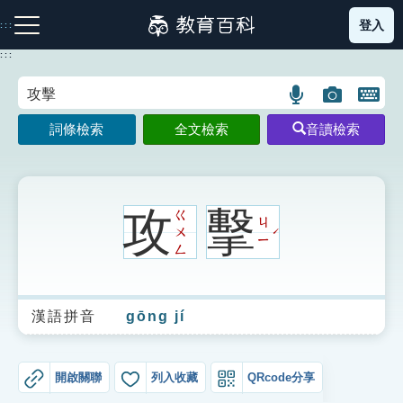
跳
登入
:::
到
主
:::
要
內
語
圖
開
容
注音索引圖示
筆畫索引圖示
部首索引表圖示
言
片
啟
詞條檢索
全文檢索
音讀檢索
搜
搜
鍵
尋
尋
盤
圖
圖
圖
示
示
示
攻
擊
ㄍ
ㄐ
ㄨ
ˊ
ㄧ
ㄥ
網站導覽
漢語拼音
gōng jí
生字詞彙表
成語故事
開啟關聯
列入收藏
QRcode分享