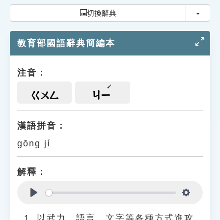
索引選單
切換
切換辭典
知識索引
教育部國語辭典簡編本
單字索引
生命大百科索引
注音：
遊戲專區
ㄍㄨㄥ
ㄐㄧ
教學應用
漢語拼音：
gōng jí
貓頭鷹博士
解釋：
Play
Settings
以武力、語言、文字等各種方式進攻