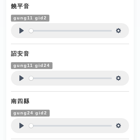
饒平音
gung11 gid2
Play
Settings
詔安音
gung11 gid24
Play
Settings
南四縣
gung24 gid2
Play
Settings