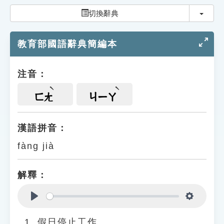
索引選單
切換
切換辭典
知識索引
教育部國語辭典簡編本
單字索引
生命大百科索引
注音：
遊戲專區
ㄈㄤ
ㄐㄧㄚ
教學應用
漢語拼音：
fàng jià
貓頭鷹博士
解釋：
Play
Settings
假日停止工作。