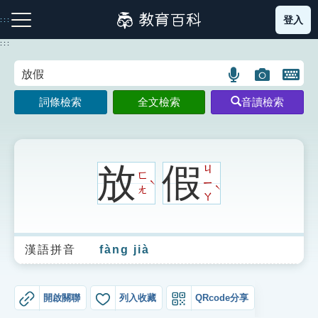
跳
登入
:::
到
主
:::
要
內
語
圖
開
容
注音索引圖示
筆畫索引圖示
部首索引表圖示
言
片
啟
詞條檢索
全文檢索
音讀檢索
搜
搜
鍵
尋
尋
盤
圖
圖
圖
示
示
示
放
假
ㄐ
ㄈ
ㄧ
ˋ
ˋ
ㄤ
ㄚ
網站導覽
漢語拼音
fàng jià
生字詞彙表
成語故事
開啟關聯
列入收藏
QRcode分享