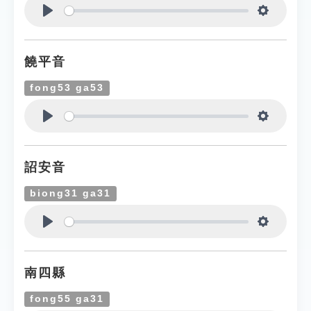
Play
Settings
饒平音
fong53 ga53
Play
Settings
詔安音
biong31 ga31
Play
Settings
南四縣
fong55 ga31