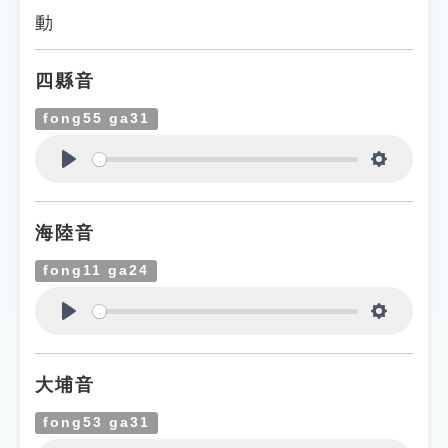
動
四縣音
fong55 ga31
Play
Settings
海陸音
fong11 ga24
Play
Settings
大埔音
fong53 ga31