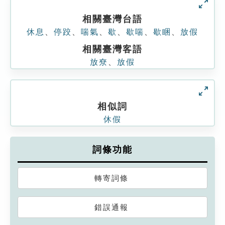
相關臺灣台語
休息
、
停跤
、
喘氣
、
歇
、
歇喘
、
歇睏
、
放假
相關臺灣客語
放尞
、
放假
相似詞
休假
詞條功能
轉寄詞條
錯誤通報