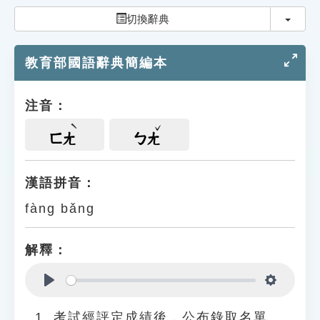
索引選單
切換
切換辭典
知識索引
教育部國語辭典簡編本
單字索引
生命大百科索引
注音：
遊戲專區
ㄈㄤ
ㄅㄤ
教學應用
漢語拼音：
fàng bǎng
貓頭鷹博士
解釋：
Play
Settings
考試經評定成績後，公布錄取名單。