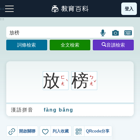
跳
登入
:::
到
主
:::
要
內
語
圖
開
容
注音索引圖示
筆畫索引圖示
部首索引表圖示
言
片
啟
詞條檢索
全文檢索
音讀檢索
搜
搜
鍵
尋
尋
盤
圖
圖
圖
示
示
示
放
榜
ㄈ
ㄅ
ˇ
ˋ
ㄤ
ㄤ
網站導覽
漢語拼音
fàng bǎng
生字詞彙表
成語故事
開啟關聯
列入收藏
QRcode分享