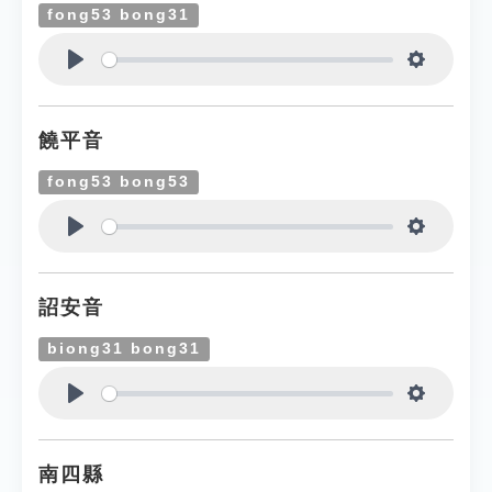
fong53 bong31
Play
Settings
饒平音
fong53 bong53
Play
Settings
詔安音
biong31 bong31
Play
Settings
南四縣