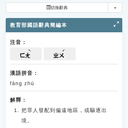
索引選單
切換
切換辭典
知識索引
教育部國語辭典簡編本
單字索引
生命大百科索引
注音：
遊戲專區
ㄈㄤ
ㄓㄨ
教學應用
漢語拼音：
fàng zhú
貓頭鷹博士
解釋：
把罪人發配到偏遠地區，或驅逐出
境。