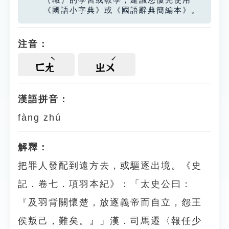
（職）的學習或教學，建議您優先使用
《國語小字典》或《國語辭典簡編本》。
注音：
ㄈㄤ
ㄓㄨ
漢語拼音：
fàng zhú
解釋：
把罪人發配到遠方去，或驅逐出境。《史
記．卷七．項羽本紀》：「太史公曰：
『及羽背關懷楚，放逐義帝而自立，怨王
侯叛己，難矣。』」漢．司馬遷〈報任少