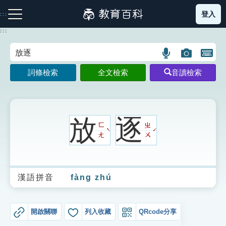
跳
登入
:::
到
主
:::
要
內
語
圖
開
容
注音索引圖示
筆畫索引圖示
部首索引表圖示
言
片
啟
詞條檢索
全文檢索
音讀檢索
搜
搜
鍵
尋
尋
盤
圖
圖
圖
示
示
示
放
逐
ㄈ
ㄓ
ˋ
ˊ
ㄤ
ㄨ
網站導覽
漢語拼音
fàng zhú
生字詞彙表
成語故事
開啟關聯
列入收藏
QRcode分享