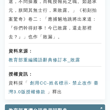
選，不問操履，而輒授翰苑之職。如趙承
元，朕聞其無士行，果敗露。」《初刻拍
案驚奇》卷二：「應捕魆地跳將出來道：
『你們幹得好事！今已敗露，還走那裡
去？』」也作「敗漏」。
資料來源：
教育部重編國語辭典修訂本_敗露
授權資訊：
資料採「
創用CC-姓名標示- 禁止改作 臺
灣3.0版授權條款
」釋出