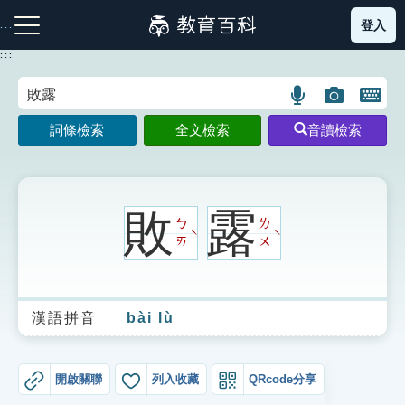
跳
登入
:::
到
主
:::
要
內
語
圖
開
容
注音索引圖示
筆畫索引圖示
部首索引表圖示
言
片
啟
詞條檢索
全文檢索
音讀檢索
搜
搜
鍵
尋
尋
盤
圖
圖
圖
示
示
示
敗
露
ㄅ
ㄌ
ˋ
ˋ
ㄞ
ㄨ
網站導覽
漢語拼音
bài lù
生字詞彙表
成語故事
開啟關聯
列入收藏
QRcode分享