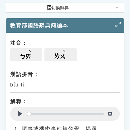
索引選單
切換
切換辭典
知識索引
教育部國語辭典簡編本
單字索引
生命大百科索引
注音：
遊戲專區
ㄅㄞ
ㄌㄨ
教學應用
漢語拼音：
bài lù
貓頭鷹博士
解釋：
Play
Settings
壞事或機密事件被發覺、揭露。